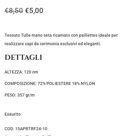
I
I
€
8,50
€
5,00
l
l
p
p
r
r
Tessuto Tulle mano seta ricamato con paillettes ideale per
e
e
realizzare capi da cerimonia esclusivi ed eleganti.
z
z
DETTAGLI
z
z
o
o
ALTEZZA: 120 cm
o
a
COMPOSIZIONE: 72% POLIESTERE 18% NYLON
r
t
i
t
PESO: 357 gr/m
g
u
i
a
Esaurito
n
l
a
e
COD:
15APRTRF24-10