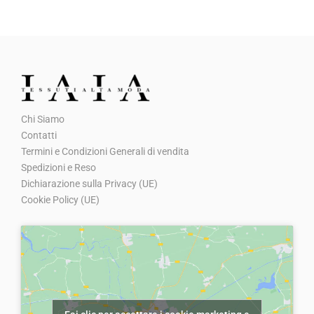
r
r
a
,
e
e
:
0
z
z
€
0
z
z
1
.
o
o
0
o
a
,
Chi Siamo
r
t
0
Contatti
i
t
Termini e Condizioni Generali di vendita
0
g
u
Spedizioni e Reso
.
Dichiarazione sulla Privacy (UE)
i
a
Cookie Policy (UE)
n
l
a
e
l
è
e
:
e
€
r
5