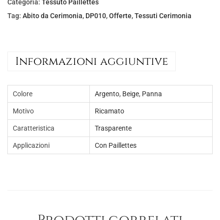
l
è
Categoria:
Tessuto Paillettes
e
:
Tag:
Abito da Cerimonia
,
DP010
,
Offerte
,
Tessuti Cerimonia
e
€
r
5
a
,
Informazioni aggiuntive
:
0
€
0
Colore
Argento
,
Beige
,
Panna
8
.
,
Motivo
Ricamato
5
Caratteristica
Trasparente
0
Applicazioni
Con Paillettes
.