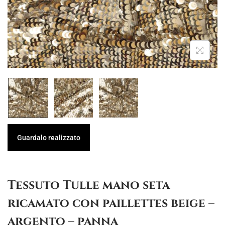
g
u
a
t
z
o
i
o
n
e
Guardalo realizzato
Tessuto Tulle mano seta
ricamato con paillettes beige –
argento – panna