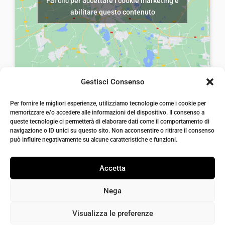
Fai clic per accettare i cookie marketing e
a
,
abilitare questo contenuto
:
0
€
0
1
.
2
,
Gestisci Consenso
0
laiatessuti di laia Arcangelo
Per fornire le migliori esperienze, utilizziamo tecnologie come i cookie per
0
Via Michele imperiali, ang. via Salvo d'Acquisto, 205,
memorizzare e/o accedere alle informazioni del dispositivo. Il consenso a
72021, Francavilla Fontana, Puglia
.
queste tecnologie ci permetterà di elaborare dati come il comportamento di
info@laiatessuti.com
navigazione o ID unici su questo sito. Non acconsentire o ritirare il consenso
+39 327 46 19 544
può influire negativamente su alcune caratteristiche e funzioni.
P.IVA 02486100742
Accetta
Nega
Visualizza le preferenze