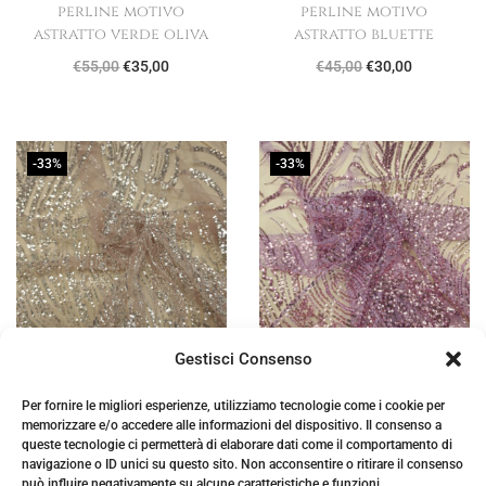
n
l
n
l
perline motivo
perline motivo
astratto verde oliva
astratto bluette
a
e
a
e
I
I
I
I
€
55,00
€
35,00
€
45,00
€
30,00
l
è
l
è
l
l
l
l
e
:
e
:
p
p
p
p
e
€
e
€
r
r
r
r
r
3
r
3
-33%
-33%
e
e
e
e
a
5
a
5
z
z
z
z
:
,
:
,
z
z
z
z
€
0
€
0
o
o
o
o
5
0
5
0
o
a
o
a
5
.
5
.
r
t
r
t
,
,
Gestisci Consenso
i
t
i
t
0
0
Tessuto Tulle mano
Tessuto Tulle mano
g
u
g
u
0
0
Per fornire le migliori esperienze, utilizziamo tecnologie come i cookie per
seta ricamato con
seta ricamato con
memorizzare e/o accedere alle informazioni del dispositivo. Il consenso a
i
a
i
a
.
.
paillettes e con
paillettes e con
queste tecnologie ci permetterà di elaborare dati come il comportamento di
n
l
n
l
perline motivo
perline motivo
navigazione o ID unici su questo sito. Non acconsentire o ritirare il consenso
può influire negativamente su alcune caratteristiche e funzioni.