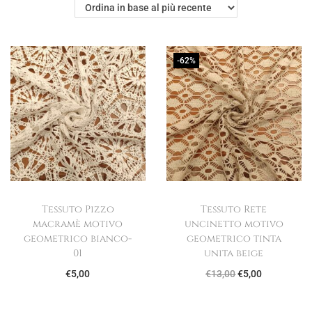
g
u
a
t
z
o
-62%
i
o
n
e
Tessuto Pizzo
Tessuto Rete
macramè motivo
uncinetto motivo
geometrico bianco-
geometrico tinta
01
unita beige
I
I
€
5,00
€
13,00
€
5,00
l
l
p
p