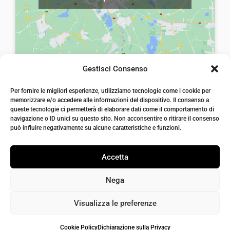
Gestisci Consenso
laiatessuti di laia Arcangelo
Per fornire le migliori esperienze, utilizziamo tecnologie come i cookie per
Via Michele imperiali, ang. via Salvo d'Acquisto, 205,
memorizzare e/o accedere alle informazioni del dispositivo. Il consenso a
72021, Francavilla Fontana, Puglia
queste tecnologie ci permetterà di elaborare dati come il comportamento di
info@laiatessuti.com
navigazione o ID unici su questo sito. Non acconsentire o ritirare il consenso
+39 327 46 19 544
può influire negativamente su alcune caratteristiche e funzioni.
P.IVA 02486100742
Accetta
Nega
Visualizza le preferenze
Cookie Policy
Dichiarazione sulla Privacy
Iaiatessuti 2026 | P.IVA 02486100742