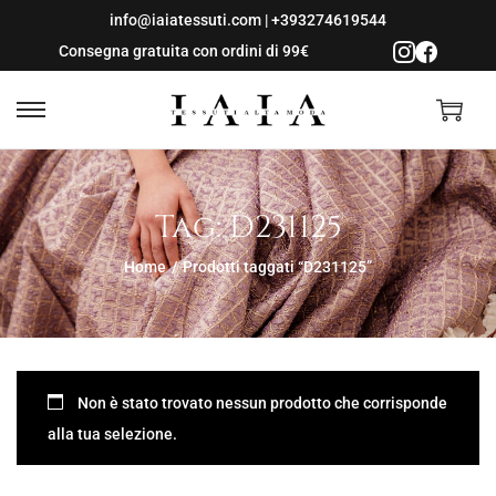
info@iaiatessuti.com
|
+393274619544
Consegna gratuita con ordini di 99€
S
S
a
a
l
l
Tag:
D231125
t
t
a
a
Home
/
Prodotti taggati “D231125”
a
a
l
l
l
c
a
o
n
n
Non è stato trovato nessun prodotto che corrisponde
a
t
alla tua selezione.
v
e
i
n