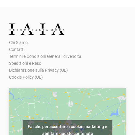
g
u
a
t
z
o
i
o
Chi Siamo
Contatti
n
Termini e Condizioni Generali di vendita
e
Spedizioni e Reso
Dichiarazione sulla Privacy (UE)
Cookie Policy (UE)
Fai clic per accettare i cookie marketing e
abilitare questo contenuto