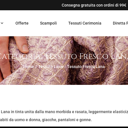
Consegna gratuita con ordini di 99€
Offerte
Scampoli
Tessuti Cerimonia
Diretta 
Categoria:
Tessuto Fresco Lan
Home
/
Tessuto Lana
/
Tessuto Fresco Lana
Lana in tinta unita dalla mano morbida e rasata, leggermente elasticizza
abiti da uomo e donna, giacche, pantaloni e gonne.