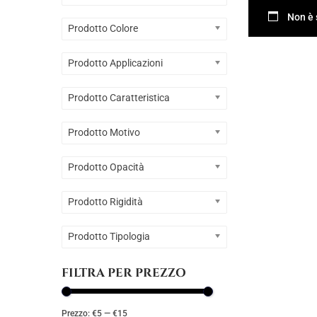
g
u
Non è 
a
t
Prodotto Colore
z
o
Prodotto Applicazioni
i
o
Prodotto Caratteristica
n
e
Prodotto Motivo
Prodotto Opacità
Prodotto Rigidità
Prodotto Tipologia
FILTRA PER PREZZO
Prezzo:
€5
—
€15