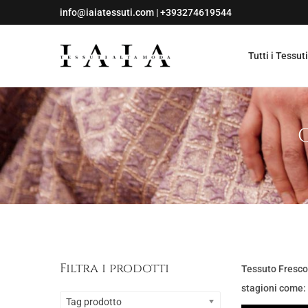
info@iaiatessuti.com
|
+393274619544
Tutti i Tessuti
S
S
a
a
l
l
t
t
a
a
a
a
l
l
l
c
a
o
n
n
a
t
Filtra i prodotti
Tessuto Fresco 
v
e
stagioni come: 
i
n
Tag prodotto