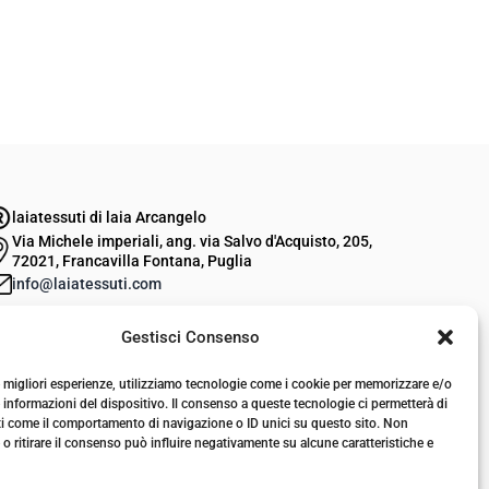
laiatessuti di laia Arcangelo
Via Michele imperiali, ang. via Salvo d'Acquisto, 205,
72021, Francavilla Fontana, Puglia
info@laiatessuti.com
+39 327 46 19 544
Gestisci Consenso
P.IVA 02486100742
le migliori esperienze, utilizziamo tecnologie come i cookie per memorizzare e/o
 informazioni del dispositivo. Il consenso a queste tecnologie ci permetterà di
ti come il comportamento di navigazione o ID unici su questo sito. Non
o ritirare il consenso può influire negativamente su alcune caratteristiche e