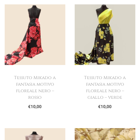
Tessuto Mikado a
Tessuto Mikado a
fantasia motivo
fantasia motivo
floreale nero –
floreale nero –
rosso
giallo – verde
€
10,00
€
10,00