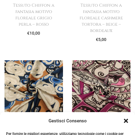
Tessuto Chiffon a
Tessuto Chiffon a
fantasia motivo
fantasia motivo
floreale grigio
floreale cashmere
perla – rosso
tortora – beige –
bordeaux
€
10,00
€
5,00
Gestisci Consenso
Tessuto Chiffon a
Tessuto Chiffon a
Per fornire le migliori esperienze, utilizziamo tecnologie come i cookie per