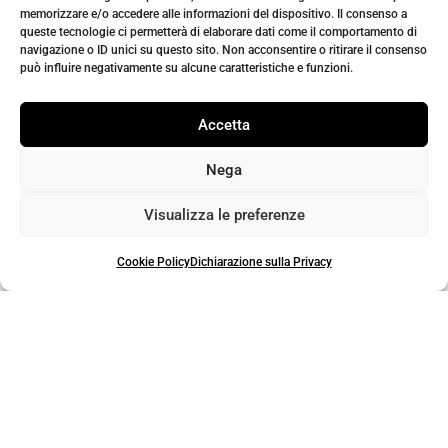
fantasia motivo
fantasia motivo
memorizzare e/o accedere alle informazioni del dispositivo. Il consenso a
floreale blu navy –
astratto nero –
queste tecnologie ci permetterà di elaborare dati come il comportamento di
blu elettrico –
bianco – fucsia
navigazione o ID unici su questo sito. Non acconsentire o ritirare il consenso
tabacco – beige
può influire negativamente su alcune caratteristiche e funzioni.
€
5,00
€
5,00
Accetta
Nega
Visualizza le preferenze
Cookie Policy
Dichiarazione sulla Privacy
Tessuto Chiffon a
Tessuto Chiffon a
fantasia con filo
fantasia con filo
lurex motivo
lurex motivo