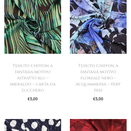
Tessuto Chiffon a
Tessuto Chiffon a
fantasia motivo
fantasia motivo
astratto blu –
floreale nero –
smeraldo – carta da
acquamarina – very
zucchero
peri
€
5,00
€
5,00