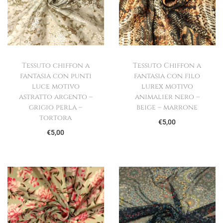
Tessuto chiffon a
Tessuto Chiffon a
fantasia con punti
fantasia con filo
luce motivo
lurex motivo
astratto argento –
animalier nero –
grigio perla –
beige – marrone
tortora
€
5,00
€
5,00