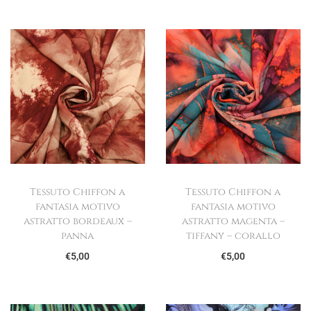
Tessuto Chiffon a
Tessuto Chiffon a
fantasia motivo
fantasia motivo
astratto bordeaux –
astratto magenta –
panna
tiffany – corallo
€
5,00
€
5,00