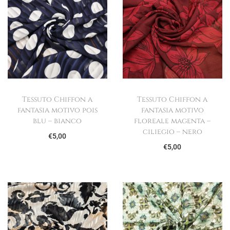
Tessuto Chiffon a
Tessuto Chiffon a
fantasia motivo pois
fantasia motivo
blu – bianco
floreale magenta –
ciliegio – nero
€
5,00
€
5,00