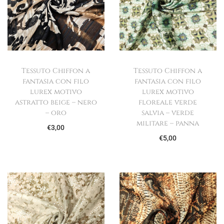
Tessuto Chiffon a
Tessuto Chiffon a
fantasia con filo
fantasia con filo
lurex motivo
lurex motivo
astratto beige – nero
floreale verde
– oro
salvia – verde
militare – panna
€
3,00
€
5,00