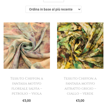
g
u
a
t
z
o
i
o
n
e
Tessuto Chiffon a
Tessuto Chiffon a
fantasia motivo
fantasia motivo
floreale salvia –
astratto grigio –
petrolio – viola
giallo – verde
€
5,00
€
5,00