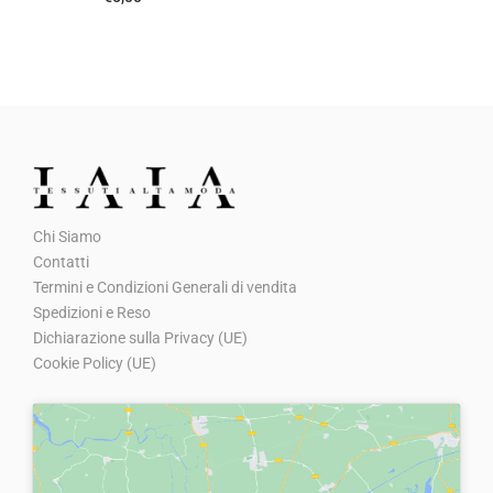
a
e
e
:
l
è
e
€
e
:
r
5
e
€
a
,
r
5
:
0
a
,
€
0
:
0
8
.
€
0
Chi Siamo
,
8
.
Contatti
0
Termini e Condizioni Generali di vendita
,
0
Spedizioni e Reso
0
Dichiarazione sulla Privacy (UE)
.
0
Cookie Policy (UE)
.