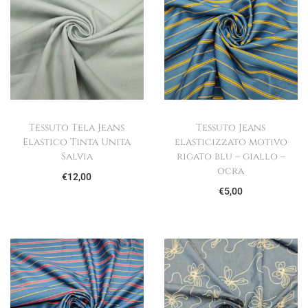
Tessuto Tela Jeans
Tessuto Jeans
Elastico Tinta Unita
elasticizzato motivo
Salvia
rigato blu – giallo –
ocra
€
12,00
€
5,00