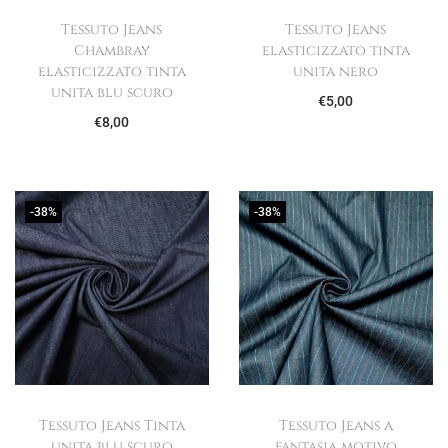
Tessuto Jeans
Tessuto Jeans
Chambray
elasticizzato tinta
elasticizzato tinta
unita nero
unita blu scuro
€
5,00
€
8,00
-38%
-38%
Tessuto Jeans Tinta
Tessuto Jeans a
unita blu scuro
fantasia motivo