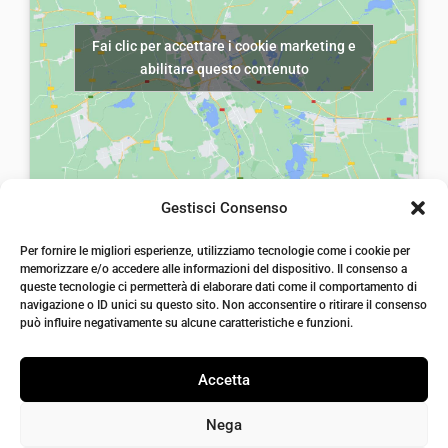
Fai clic per accettare i cookie marketing e
abilitare questo contenuto
Gestisci Consenso
laiatessuti di laia Arcangelo
Per fornire le migliori esperienze, utilizziamo tecnologie come i cookie per
Via Michele imperiali, ang. via Salvo d'Acquisto, 205,
memorizzare e/o accedere alle informazioni del dispositivo. Il consenso a
72021, Francavilla Fontana, Puglia
queste tecnologie ci permetterà di elaborare dati come il comportamento di
info@laiatessuti.com
navigazione o ID unici su questo sito. Non acconsentire o ritirare il consenso
+39 327 46 19 544
può influire negativamente su alcune caratteristiche e funzioni.
P.IVA 02486100742
Accetta
Nega