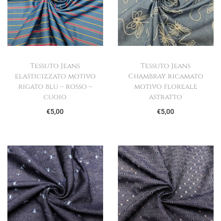
Tessuto Jeans
Tessuto Jeans
elasticizzato motivo
Chambray ricamato
rigato blu – rosso –
motivo floreale
cuoio
astratto
€
5,00
€
5,00