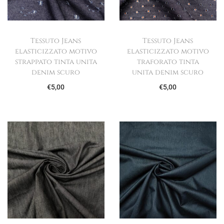
Tessuto Jeans
Tessuto Jeans
elasticizzato motivo
elasticizzato motivo
strappato tinta unita
traforato tinta
denim scuro
unita denim scuro
€
5,00
€
5,00