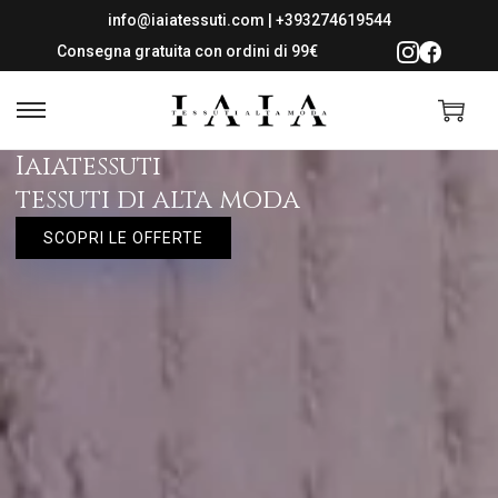
info@iaiatessuti.com
|
+393274619544
Consegna gratuita con ordini di 99€
Iaiatessuti
tessuti di alta moda
SCOPRI LE OFFERTE