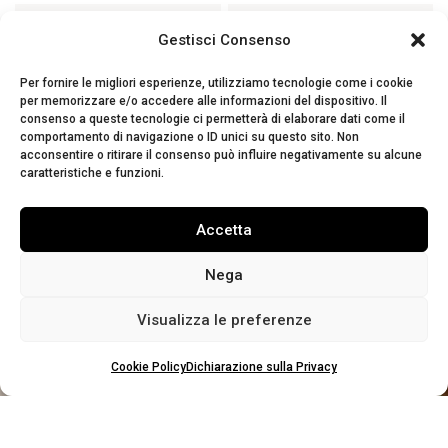
PER CAPPOTTO
PER GONNE
Gestisci Consenso
Per fornire le migliori esperienze, utilizziamo tecnologie come i cookie
PER SPOLVERINO
PER ABITO DA UOMO
per memorizzare e/o accedere alle informazioni del dispositivo. Il
consenso a queste tecnologie ci permetterà di elaborare dati come il
comportamento di navigazione o ID unici su questo sito. Non
acconsentire o ritirare il consenso può influire negativamente su alcune
caratteristiche e funzioni.
Accetta
TESSUTI
Nega
ARREDO
Visualizza le preferenze
Cookie Policy
Dichiarazione sulla Privacy
SCOPRILI