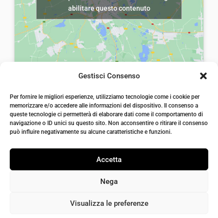
a
,
abilitare questo contenuto
a
,
:
0
:
0
€
0
€
0
7
.
1
.
,
2
5
Gestisci Consenso
,
0
laiatessuti di laia Arcangelo
0
Per fornire le migliori esperienze, utilizziamo tecnologie come i cookie per
.
Via Michele imperiali, ang. via Salvo d'Acquisto, 205,
memorizzare e/o accedere alle informazioni del dispositivo. Il consenso a
72021, Francavilla Fontana, Puglia
0
queste tecnologie ci permetterà di elaborare dati come il comportamento di
info@laiatessuti.com
.
navigazione o ID unici su questo sito. Non acconsentire o ritirare il consenso
+39 327 46 19 544
può influire negativamente su alcune caratteristiche e funzioni.
P.IVA 02486100742
Accetta
Nega
Visualizza le preferenze