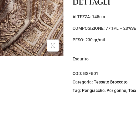
DETTAGLI
ALTEZZA: 145cm
COMPOSIZIONE: 77%PL – 23%SE
PESO: 230 gr/mtl
Esaurito
COD:
BSFB01
Categoria:
Tessuto Broccato
Tag:
Per giacche
,
Per gonne
,
Tes