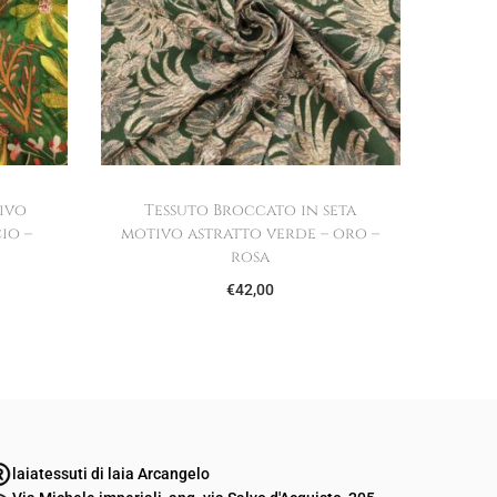
ivo
Tessuto Broccato in seta
io –
motivo astratto verde – oro –
rosa
€
42,00
laiatessuti di laia Arcangelo