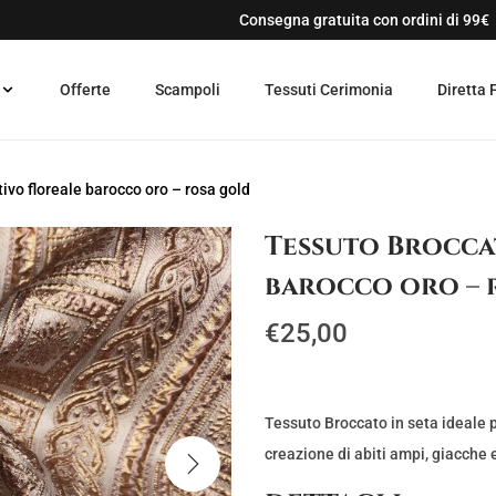
Consegna gratuita con ordini di 99€
Offerte
Scampoli
Tessuti Cerimonia
Diretta 
ivo floreale barocco oro – rosa gold
Tessuto Broccat
barocco oro – 
€
25,00
Tessuto Broccato in seta ideale pe
creazione di abiti ampi, giacche 