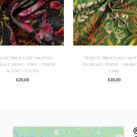
ssuto Broccato motivo
Tessuto Broccato mot
eale nero – oro – verde
floreale verde – aranc
acido – fucsia
lime
€
20,00
€
30,00