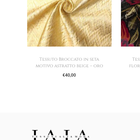
Tessuto Broccato in seta
Te
motivo astratto beige – oro
flor
€
40,00