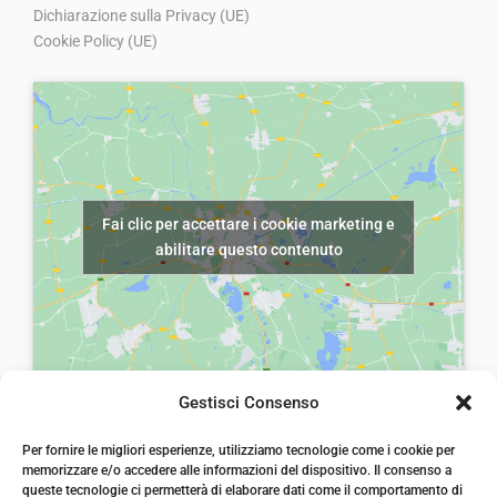
0
0
g
u
g
u
Dichiarazione sulla Privacy (UE)
.
.
Cookie Policy (UE)
i
a
i
a
n
l
n
l
a
e
a
e
l
è
l
è
e
:
e
:
e
€
e
€
Fai clic per accettare i cookie marketing e
r
5
r
5
abilitare questo contenuto
a
,
a
,
:
0
:
0
€
0
€
0
8
.
8
.
,
,
Gestisci Consenso
0
0
laiatessuti di laia Arcangelo
0
0
Per fornire le migliori esperienze, utilizziamo tecnologie come i cookie per
Via Michele imperiali, ang. via Salvo d'Acquisto, 205,
memorizzare e/o accedere alle informazioni del dispositivo. Il consenso a
72021, Francavilla Fontana, Puglia
.
.
queste tecnologie ci permetterà di elaborare dati come il comportamento di