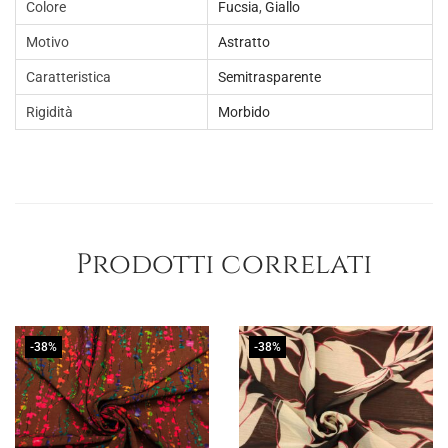
Colore
Fucsia
,
Giallo
0
0
Motivo
Astratto
.
Caratteristica
Semitrasparente
Rigidità
Morbido
Prodotti correlati
-38%
-38%