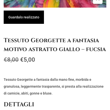
g
u
a
t
Guardalo realizzato
z
o
i
o
Tessuto Georgette a fantasia
n
motivo astratto giallo – fucsia
e
I
I
€
8,00
€
5,00
l
l
p
p
r
r
Tessuto Georgette a fantasia dalla mano fine, morbida e
e
e
granulosa, leggermente trasparente, si presta alla realizzazione
z
z
di camicie, abiti, gonne e bluse.
z
z
DETTAGLI
o
o