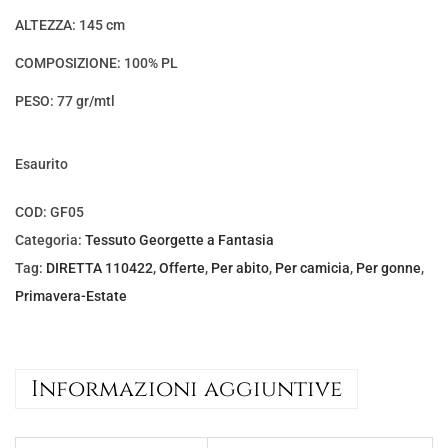
o
a
ALTEZZA: 145 cm
r
t
COMPOSIZIONE: 100% PL
i
t
g
u
PESO: 77 gr/mtl
i
a
n
l
Esaurito
a
e
l
è
COD:
GF05
e
:
Categoria:
Tessuto Georgette a Fantasia
e
€
Tag:
DIRETTA 110422
,
Offerte
,
Per abito
,
Per camicia
,
Per gonne
,
r
5
Primavera-Estate
a
,
:
0
€
0
Informazioni aggiuntive
8
.
,