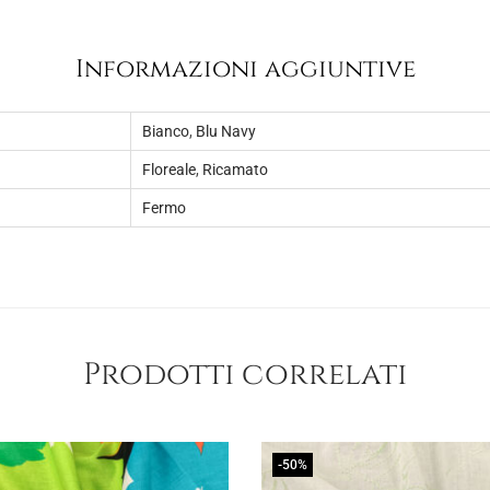
8
.
,
Informazioni aggiuntive
0
0
Bianco
,
Blu Navy
.
Floreale
,
Ricamato
Fermo
Prodotti correlati
-50%