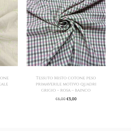
tone
Tessuto Misto cotone peso
eale
primaverile motivo quadri
grigio – rosa – bainco
I
I
€
6,00
€
5,00
l
l
p
p
r
r