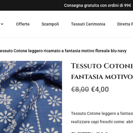
Consegna gratuita con ordini di 99€
Offerte
Scampoli
Tessuti Cerimonia
Diretta 
essuto Cotone leggero ricamato a fantasia motivo floreale blu navy
Tessuto Cotone
fantasia motivo
I
I
€
8,00
€
4,00
l
l
p
p
r
r
Tessuto Cotone leggero a fantasi
e
e
realizzare capi freschi come: abi
z
z