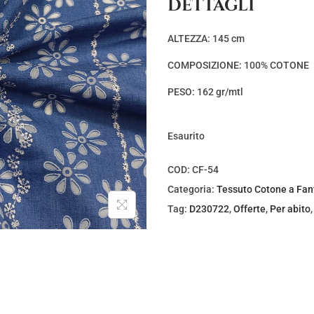
DETTAGLI
z
z
o
o
ALTEZZA: 145 cm
o
a
COMPOSIZIONE: 100% COTONE
r
t
i
t
PESO: 162 gr/mtl
g
u
i
a
Esaurito
n
l
a
e
COD:
CF-54
l
è
Categoria:
Tessuto Cotone a Fan
e
:
Tag:
D230722
,
Offerte
,
Per abito
e
€
r
4
a
,
:
0
€
0