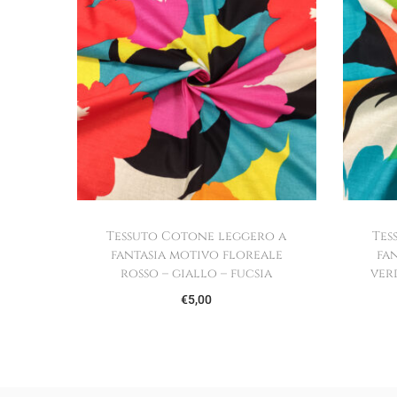
Tessuto Cotone leggero a
Tes
fantasia motivo floreale
fa
rosso – giallo – fucsia
ver
€
5,00