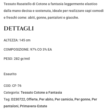
r
r
Tessuto Rasatello di Cotone a fantasia leggermente elastico
e
e
dalla mano decisa e sostenuta, ideale per realizzare capi comodi
z
z
e freschi come: abiti, gonne, pantaloni e giacche.
z
z
DETTAGLI
o
o
o
a
ALTEZZA: 145 cm
r
t
COMPOSIZIONE: 97% CO 3% EA
i
t
g
u
PESO: 282 gr/mtl
i
a
n
l
Esaurito
a
e
l
è
COD:
CF-76
e
:
Categoria:
Tessuto Cotone a Fantasia
e
€
Tag:
D230722
,
Offerte
,
Per abito
,
Per camicia
,
Per gonne
,
Per
r
5
pantaloni
,
Primavera-Estate