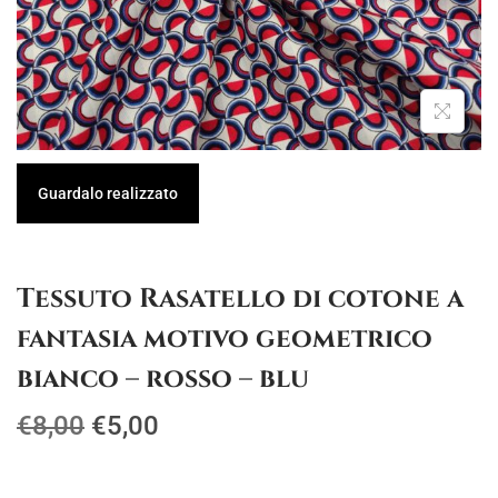
g
u
a
t
z
o
i
o
n
Guardalo realizzato
e
Tessuto Rasatello di cotone a
fantasia motivo geometrico
bianco – rosso – blu
I
I
€
8,00
€
5,00
l
l
p
p