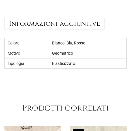
a
,
:
0
€
0
Informazioni aggiuntive
8
.
,
Colore
Bianco
,
Blu
,
Rosso
0
0
Motivo
Geometrico
.
Tipologia
Elasticizzato
Prodotti correlati