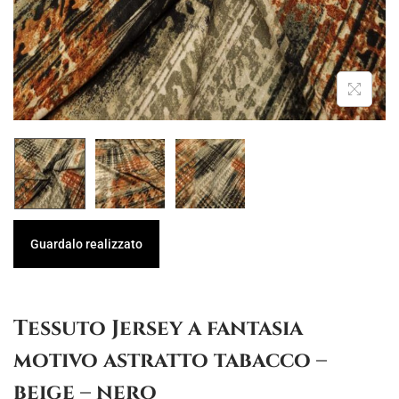
g
u
a
t
z
o
i
o
n
e
Guardalo realizzato
Tessuto Jersey a fantasia
motivo astratto tabacco –
beige – nero