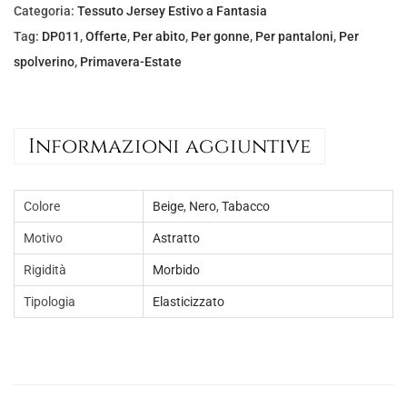
l
è
Categoria:
Tessuto Jersey Estivo a Fantasia
e
:
Tag:
DP011
,
Offerte
,
Per abito
,
Per gonne
,
Per pantaloni
,
Per
e
€
spolverino
,
Primavera-Estate
r
5
a
,
:
0
Informazioni aggiuntive
€
0
8
.
,
Colore
Beige
,
Nero
,
Tabacco
0
Motivo
Astratto
0
Rigidità
Morbido
.
Tipologia
Elasticizzato