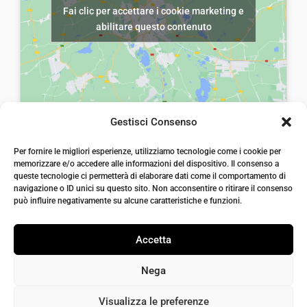
Fai clic per accettare i cookie marketing e
r
5
r
5
abilitare questo contenuto
a
,
a
,
:
0
:
0
€
0
€
0
8
.
8
.
,
,
Gestisci Consenso
0
0
laiatessuti di laia Arcangelo
0
0
Per fornire le migliori esperienze, utilizziamo tecnologie come i cookie per
Via Michele imperiali, ang. via Salvo d'Acquisto, 205,
memorizzare e/o accedere alle informazioni del dispositivo. Il consenso a
72021, Francavilla Fontana, Puglia
.
.
queste tecnologie ci permetterà di elaborare dati come il comportamento di
info@laiatessuti.com
navigazione o ID unici su questo sito. Non acconsentire o ritirare il consenso
+39 327 46 19 544
può influire negativamente su alcune caratteristiche e funzioni.
P.IVA 02486100742
Accetta
Nega
Visualizza le preferenze