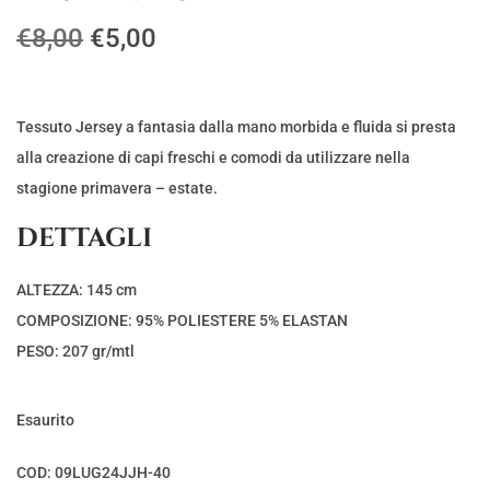
I
I
€
8,00
€
5,00
l
l
p
p
r
r
Tessuto Jersey a fantasia dalla mano morbida e fluida si presta
e
e
alla creazione di capi freschi e comodi da utilizzare nella
z
z
stagione primavera – estate.
z
z
DETTAGLI
o
o
o
a
ALTEZZA: 145 cm
r
t
COMPOSIZIONE: 95% POLIESTERE 5% ELASTAN
i
t
PESO: 207 gr/mtl
g
u
i
a
Esaurito
n
l
a
e
COD:
09LUG24JJH-40