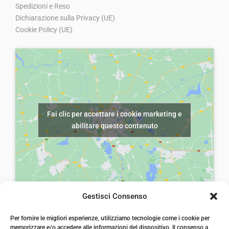
i
t
Spedizioni e Reso
g
u
Dichiarazione sulla Privacy (UE)
Cookie Policy (UE)
i
a
n
l
a
e
l
è
e
:
e
€
Fai clic per accettare i cookie marketing e
r
5
abilitare questo contenuto
a
,
:
0
€
0
8
.
,
Gestisci Consenso
5
laiatessuti di laia Arcangelo
0
Per fornire le migliori esperienze, utilizziamo tecnologie come i cookie per
Via Michele imperiali, ang. via Salvo d'Acquisto, 205,
memorizzare e/o accedere alle informazioni del dispositivo. Il consenso a