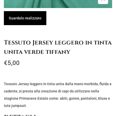
g
u
a
t
Guardalo realizzato
z
o
i
o
Tessuto Jersey leggero in tinta
n
unita verde tiffany
e
€
5,00
Tessuto Jersey leggero in tinta unita dalla mano morbida, fluida e
cadente, si presta alla creazione di capi da utilizzare nella
stagione Primavera-Estate come: abiti, gonne, pantaloni, bluse e
tute jumpsuit.