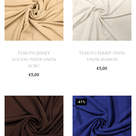
Tessuto Jersey
Tessuto Jersey tinta
lucido tinta unita
unita bianco
ecrù
€
5,00
€
5,00
-41%