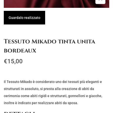
g
u
a
t
Guardalo realizzato
z
o
i
o
Tessuto Mikado tinta unita
n
bordeaux
e
€
15,00
Il Tessuto Mikado è considerato uno dei tessuti più eleganti e
strutturati in assoluto, si presta alla creazione di abiti da
cerimonia come abiti rigidi e strutturati, gonnelloni e giacche,
inoltre è indicato per realizzare abiti da sposa.