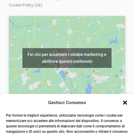
0
Cookie Policy (UE)
i
a
0
n
l
.
a
e
l
è
e
:
e
€
Fai clic per accettare i cookie marketing e
r
1
abilitare questo contenuto
a
5
:
,
€
0
2
0
0
.
Gestisci Consenso
,
laiatessuti di laia Arcangelo
0
Per fornire le migliori esperienze, utilizziamo tecnologie come i cookie per
Via Michele imperiali, ang. via Salvo d'Acquisto, 205,
memorizzare e/o accedere alle informazioni del dispositivo. Il consenso a
72021, Francavilla Fontana, Puglia
0
queste tecnologie ci permetterà di elaborare dati come il comportamento di
info@laiatessuti.com
.
navigazione o ID unici su questo sito. Non acconsentire o ritirare il consenso