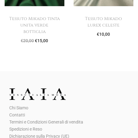
r
t
i
t
Tessuto Mikado tinta
Tessuto Mikado
g
u
unita verde
lurex celeste
i
a
bottiglia
€
10,00
n
l
I
I
€
20,00
€
15,00
a
e
l
l
l
è
p
p
e
:
r
r
e
€
e
e
r
5
z
z
a
,
z
z
:
0
o
o
€
0
Chi Siamo
o
a
1
.
Contatti
r
t
Termini e Condizioni Generali di vendita
2
i
t
Spedizioni e Reso
,
g
u
Dichiarazione sulla Privacy (UE)