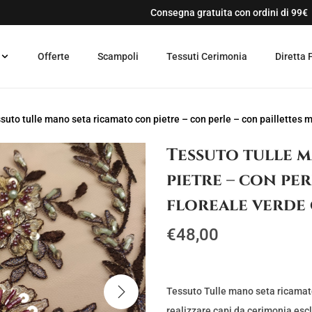
Consegna gratuita con ordini di 99€
Offerte
Scampoli
Tessuti Cerimonia
Diretta 
suto tulle mano seta ricamato con pietre – con perle – con paillettes 
Tessuto tulle 
pietre – con pe
floreale verde
€
48,00
Tessuto Tulle mano seta ricamato 
realizzare capi da cerimonia escl