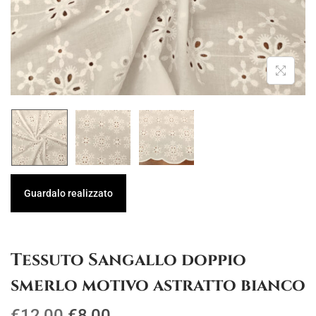
g
u
a
t
z
o
i
o
n
e
Guardalo realizzato
Tessuto Sangallo doppio
smerlo motivo astratto bianco
I
I
€
12,00
€
8,00