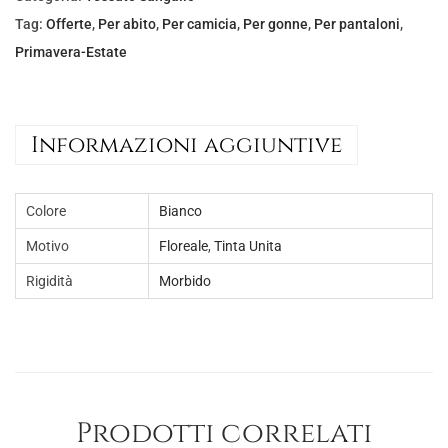
e
€
Tag:
Offerte
,
Per abito
,
Per camicia
,
Per gonne
,
Per pantaloni
,
r
8
Primavera-Estate
a
,
:
0
€
0
Informazioni aggiuntive
1
.
2
Colore
Bianco
,
0
Motivo
Floreale
,
Tinta Unita
0
Rigidità
Morbido
.
Prodotti correlati