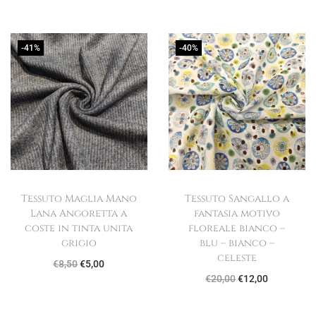
-41%
-40%
Tessuto Maglia Mano
Tessuto Sangallo a
Lana Angoretta a
fantasia motivo
coste in tinta unita
floreale bianco –
grigio
blu – bianco –
celeste
I
I
€
8,50
€
5,00
I
I
€
20,00
€
12,00
l
l
l
l
p
p