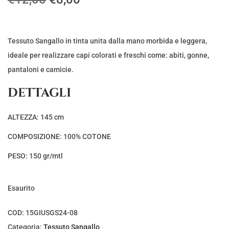
l
l
p
p
r
r
Tessuto Sangallo in tinta unita dalla mano morbida e leggera,
e
e
ideale per realizzare capi colorati e freschi come: abiti, gonne,
z
z
pantaloni e camicie.
z
z
DETTAGLI
o
o
o
a
ALTEZZA: 145 cm
r
t
COMPOSIZIONE: 100% COTONE
i
t
g
u
PESO: 150 gr/mtl
i
a
n
l
Esaurito
a
e
l
è
COD:
15GIUSGS24-08
e
:
Categoria:
Tessuto Sangallo