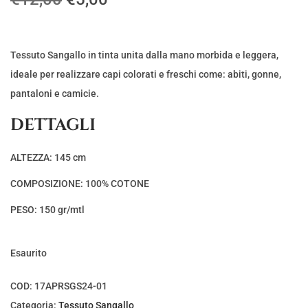
l
l
p
p
r
r
Tessuto Sangallo in tinta unita dalla mano morbida e leggera,
e
e
ideale per realizzare capi colorati e freschi come: abiti, gonne,
z
z
pantaloni e camicie.
z
z
DETTAGLI
o
o
o
a
ALTEZZA: 145 cm
r
t
COMPOSIZIONE: 100% COTONE
i
t
g
u
PESO: 150 gr/mtl
i
a
n
l
Esaurito
a
e
l
è
COD:
17APRSGS24-01
e
:
Categoria:
Tessuto Sangallo