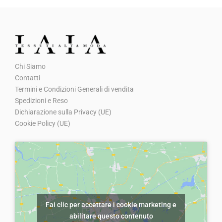
e
e
a
,
:
0
z
z
:
0
€
0
z
z
€
0
9
.
o
o
8
.
,
o
a
,
0
Chi Siamo
r
t
5
0
Contatti
i
t
0
Termini e Condizioni Generali di vendita
.
g
u
Spedizioni e Reso
.
Dichiarazione sulla Privacy (UE)
i
a
Cookie Policy (UE)
n
l
a
e
l
è
e
:
e
€
r
5
Fai clic per accettare i cookie marketing e
a
,
abilitare questo contenuto