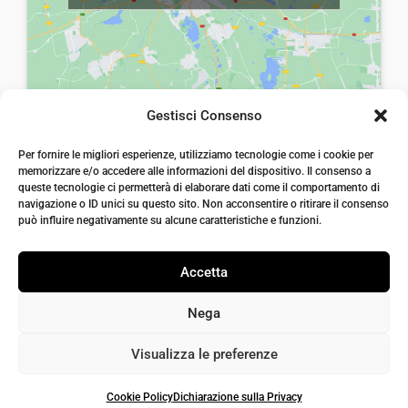
:
0
€
0
8
.
,
0
Gestisci Consenso
0
laiatessuti di laia Arcangelo
Per fornire le migliori esperienze, utilizziamo tecnologie come i cookie per
.
Via Michele imperiali, ang. via Salvo d'Acquisto, 205,
memorizzare e/o accedere alle informazioni del dispositivo. Il consenso a
72021, Francavilla Fontana, Puglia
queste tecnologie ci permetterà di elaborare dati come il comportamento di
info@laiatessuti.com
navigazione o ID unici su questo sito. Non acconsentire o ritirare il consenso
+39 327 46 19 544
può influire negativamente su alcune caratteristiche e funzioni.
P.IVA 02486100742
Accetta
Nega
Visualizza le preferenze
Cookie Policy
Dichiarazione sulla Privacy
Iaiatessuti 2026 | P.IVA 02486100742