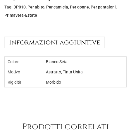
e
€
Tag:
DP010
,
Per abito
,
Per camicia
,
Per gonne
,
Per pantaloni
,
r
5
Primavera-Estate
a
,
:
0
€
0
Informazioni aggiuntive
1
.
2
Colore
Bianco Seta
,
0
Motivo
Astratto
,
Tinta Unita
0
Rigidità
Morbido
.
Prodotti correlati