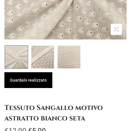
g
u
a
t
z
o
i
o
n
e
Guardalo realizzato
Tessuto Sangallo motivo
astratto bianco seta
I
I
€
12,00
€
5,00