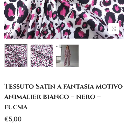
g
u
a
t
z
o
i
o
n
e
Tessuto Satin a fantasia motivo
animalier bianco – nero –
fucsia
€
5,00