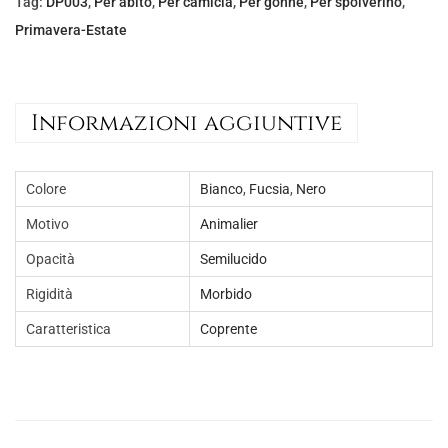
Tag:
DP003
,
Per abito
,
Per camicia
,
Per gonne
,
Per spolverino
,
Primavera-Estate
Informazioni aggiuntive
Colore
Bianco
,
Fucsia
,
Nero
Motivo
Animalier
Opacità
Semilucido
Rigidità
Morbido
Caratteristica
Coprente