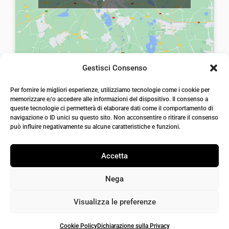
a
,
a
,
:
0
:
0
€
0
€
0
8
.
1
.
,
0
Gestisci Consenso
0
,
laiatessuti di laia Arcangelo
0
0
Per fornire le migliori esperienze, utilizziamo tecnologie come i cookie per
Via Michele imperiali, ang. via Salvo d'Acquisto, 205,
memorizzare e/o accedere alle informazioni del dispositivo. Il consenso a
72021, Francavilla Fontana, Puglia
.
0
queste tecnologie ci permetterà di elaborare dati come il comportamento di
info@laiatessuti.com
.
navigazione o ID unici su questo sito. Non acconsentire o ritirare il consenso
+39 327 46 19 544
può influire negativamente su alcune caratteristiche e funzioni.
P.IVA 02486100742
Accetta
Nega
Visualizza le preferenze
Cookie Policy
Dichiarazione sulla Privacy
Iaiatessuti 2026 | P.IVA 02486100742