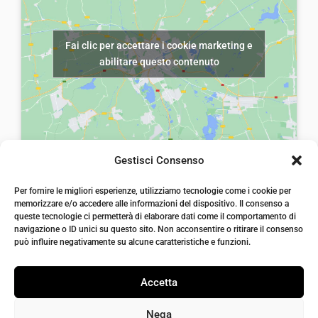
e
:
e
€
e
€
r
5
Fai clic per accettare i cookie marketing e
r
5
a
,
abilitare questo contenuto
a
,
:
0
:
0
€
0
€
0
8
.
8
.
,
,
0
Gestisci Consenso
0
0
laiatessuti di laia Arcangelo
0
Per fornire le migliori esperienze, utilizziamo tecnologie come i cookie per
.
Via Michele imperiali, ang. via Salvo d'Acquisto, 205,
memorizzare e/o accedere alle informazioni del dispositivo. Il consenso a
72021, Francavilla Fontana, Puglia
.
queste tecnologie ci permetterà di elaborare dati come il comportamento di
info@laiatessuti.com
navigazione o ID unici su questo sito. Non acconsentire o ritirare il consenso
+39 327 46 19 544
può influire negativamente su alcune caratteristiche e funzioni.
P.IVA 02486100742
Accetta
Nega