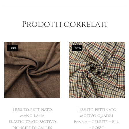
Prodotti correlati
-38%
-38%
Tessuto pettinato
Tessuto pettinato
mano lana
motivo quadri
elasticizzato motivo
panna – celeste – blu
principe di galles
– rosso