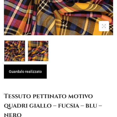
g
u
a
t
z
o
i
o
n
e
Guardalo realizzato
Tessuto pettinato motivo
quadri giallo – fucsia – blu –
nero