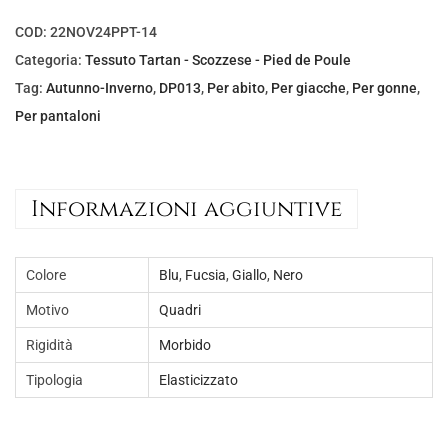
l
è
e
:
COD:
22NOV24PPT-14
e
€
Categoria:
Tessuto Tartan - Scozzese - Pied de Poule
r
5
Tag:
Autunno-Inverno
,
DP013
,
Per abito
,
Per giacche
,
Per gonne
,
a
,
Per pantaloni
:
0
€
0
8
.
Informazioni aggiuntive
,
0
Colore
Blu
,
Fucsia
,
Giallo
,
Nero
0
.
Motivo
Quadri
Rigidità
Morbido
Tipologia
Elasticizzato