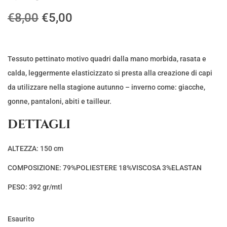
I
I
€
8,00
€
5,00
l
l
p
p
r
r
Tessuto pettinato motivo quadri dalla mano morbida, rasata e
e
e
calda, leggermente elasticizzato si presta alla creazione di capi
z
z
da utilizzare nella stagione autunno – inverno come: giacche,
z
z
gonne, pantaloni, abiti e tailleur.
o
o
DETTAGLI
o
a
r
t
ALTEZZA: 150 cm
i
t
COMPOSIZIONE: 79%POLIESTERE 18%VISCOSA 3%ELASTAN
g
u
i
a
PESO: 392 gr/mtl
n
l
a
e
Esaurito