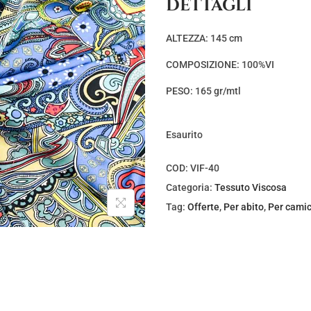
DETTAGLI
z
z
o
o
ALTEZZA: 145 cm
o
a
COMPOSIZIONE: 100%VI
r
t
i
t
PESO: 165 gr/mtl
g
u
i
a
Esaurito
n
l
a
e
COD:
VIF-40
l
è
Categoria:
Tessuto Viscosa
e
:
Tag:
Offerte
,
Per abito
,
Per camic
e
€
r
5
a
,
:
0
€
0