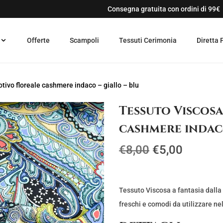
Consegna gratuita con ordini di 99€
Offerte
Scampoli
Tessuti Cerimonia
Diretta 
tivo floreale cashmere indaco – giallo – blu
Tessuto Viscosa
cashmere indaco
I
I
€
8,00
€
5,00
l
l
p
p
r
r
Tessuto Viscosa a fantasia dalla
e
e
freschi e comodi da utilizzare n
z
z