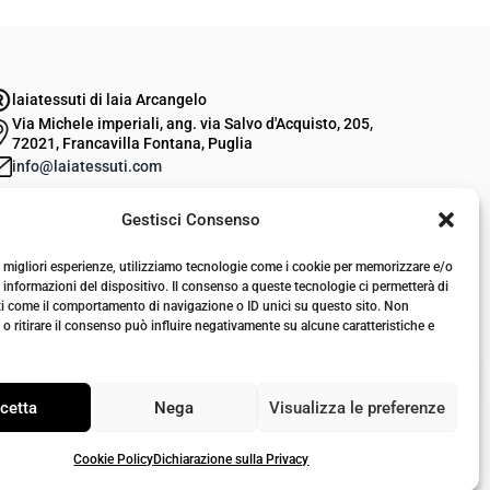
laiatessuti di laia Arcangelo
Via Michele imperiali, ang. via Salvo d'Acquisto, 205,
72021, Francavilla Fontana, Puglia
info@laiatessuti.com
+39 327 46 19 544
Gestisci Consenso
P.IVA 02486100742
le migliori esperienze, utilizziamo tecnologie come i cookie per memorizzare e/o
 informazioni del dispositivo. Il consenso a queste tecnologie ci permetterà di
ti come il comportamento di navigazione o ID unici su questo sito. Non
o ritirare il consenso può influire negativamente su alcune caratteristiche e
cetta
Nega
Visualizza le preferenze
Cookie Policy
Dichiarazione sulla Privacy