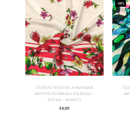
-38%
Tessuto Viscosa a fantasia
Tes
motivo floreale ciliegia –
mo
fucsia – bianco
€
4,00