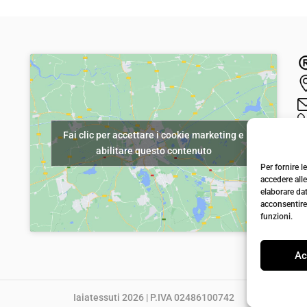
r
r
e
e
z
z
z
z
o
o
o
a
r
t
Fai clic per accettare i cookie marketing e
i
t
abilitare questo contenuto
g
u
Per fornire 
i
a
accedere alle
elaborare da
n
l
acconsentire 
a
e
funzioni.
l
è
Ac
e
:
e
€
r
5
Iaiatessuti 2026 | P.IVA 02486100742