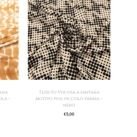
asia
Tessuto Viscosa a fantasia
ola –
motivo pois piccolo panna –
nero
€
5,00