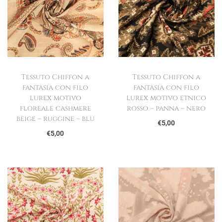
Tessuto Chiffon a
Tessuto Chiffon a
fantasia con filo
fantasia con filo
lurex motivo
lurex motivo etnico
floreale cashmere
rosso – panna – nero
beige – ruggine – blu
€
5,00
€
5,00