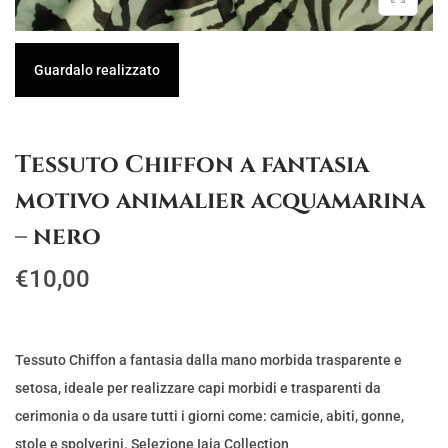
g
u
a
t
Guardalo realizzato
z
o
i
o
Tessuto Chiffon a fantasia
n
motivo animalier acquamarina
e
– nero
€
10,00
Tessuto Chiffon a fantasia dalla mano morbida trasparente e
setosa, ideale per realizzare capi morbidi e trasparenti da
cerimonia o da usare tutti i giorni come: camicie, abiti, gonne,
stole e spolverini. Selezione Iaia Collection