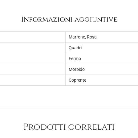
8
.
,
Informazioni aggiuntive
0
0
Marrone
,
Rosa
.
Quadri
Fermo
Morbido
Coprente
Prodotti correlati