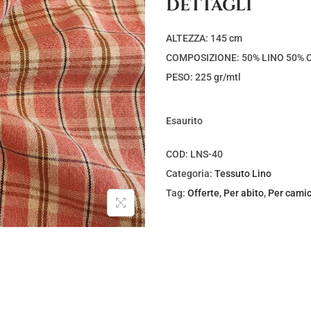
DETTAGLI
z
z
o
o
ALTEZZA: 145 cm
o
a
COMPOSIZIONE: 50% LINO 50%
r
t
PESO: 225 gr/mtl
i
t
g
u
Esaurito
i
a
n
l
COD:
LNS-40
a
e
Categoria:
Tessuto Lino
l
è
Tag:
Offerte
,
Per abito
,
Per camic
e
:
e
€
r
3
a
,
:
0
€
0