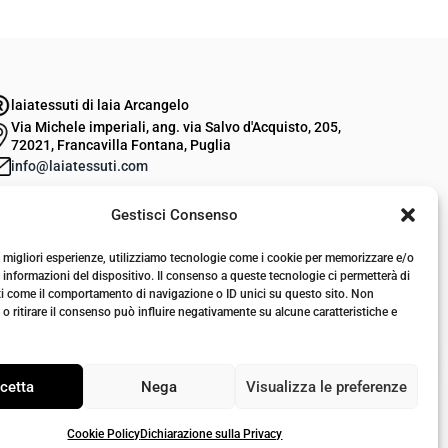
r
r
e
e
z
z
laiatessuti di laia Arcangelo
z
z
Via Michele imperiali, ang. via Salvo d'Acquisto, 205,
o
o
72021, Francavilla Fontana, Puglia
o
a
info@laiatessuti.com
r
t
+39 327 46 19 544
Gestisci Consenso
P.IVA 02486100742
i
t
g
u
le migliori esperienze, utilizziamo tecnologie come i cookie per memorizzare e/o
i
a
 informazioni del dispositivo. Il consenso a queste tecnologie ci permetterà di
ti come il comportamento di navigazione o ID unici su questo sito. Non
n
l
o ritirare il consenso può influire negativamente su alcune caratteristiche e
a
e
l
è
cetta
Nega
Visualizza le preferenze
e
:
e
€
Cookie Policy
Dichiarazione sulla Privacy
r
5