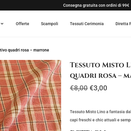
Consegna gratuita con ordini di 99€
Offerte
Scampoli
Tessuti Cerimonia
Diretta 
tivo quadri rosa – marrone
Tessuto Misto L
quadri rosa – 
I
I
€
8,00
€
3,00
l
l
p
p
r
r
Tessuto Misto Lino a fantasia dal
e
e
capi freschi e chic attuali e sem
z
z