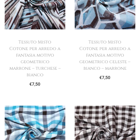
Tessuto Misto
Tessuto Misto
Cotone per arredo a
Cotone per arredo a
fantasia motivo
fantasia motivo
geometrico
geometrico celeste –
marrone – turchese –
bianco – marrone
bianco
€
7,50
€
7,50