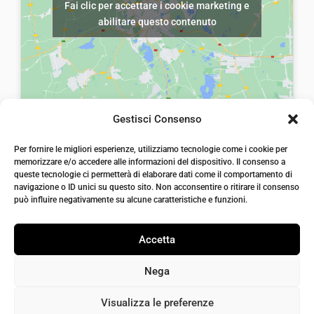
Fai clic per accettare i cookie marketing e
r
5
a
,
abilitare questo contenuto
a
,
:
0
:
0
€
0
€
0
8
.
7
.
,
,
0
Gestisci Consenso
0
0
laiatessuti di laia Arcangelo
0
Per fornire le migliori esperienze, utilizziamo tecnologie come i cookie per
.
Via Michele imperiali, ang. via Salvo d'Acquisto, 205,
memorizzare e/o accedere alle informazioni del dispositivo. Il consenso a
72021, Francavilla Fontana, Puglia
.
queste tecnologie ci permetterà di elaborare dati come il comportamento di
info@laiatessuti.com
navigazione o ID unici su questo sito. Non acconsentire o ritirare il consenso
+39 327 46 19 544
può influire negativamente su alcune caratteristiche e funzioni.
P.IVA 02486100742
Accetta
Nega
Visualizza le preferenze