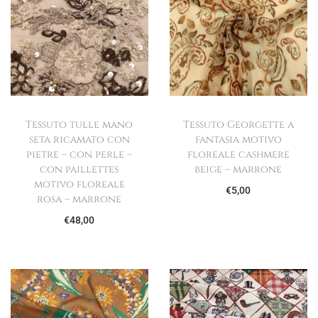
a
9
z
z
:
,
z
z
€
0
o
o
7
0
o
a
0
.
r
t
,
i
t
Tessuto tulle mano
Tessuto Georgette a
0
g
u
seta ricamato con
fantasia motivo
0
i
a
pietre – con perle –
floreale cashmere
.
n
l
con paillettes
beige – marrone
motivo floreale
a
e
€
5,00
rosa – marrone
l
è
€
48,00
e
:
e
€
r
5
a
,
:
0