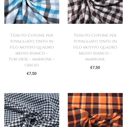
Tessuto Cotone per
Tessuto Cotone per
tovagliato tinto in
tovagliato tinto in
filo motivo quadro
filo motivo quadro
medio bianco –
medio bianco –
turchese – marrone –
marrone
grigio
€
7,50
€
7,50