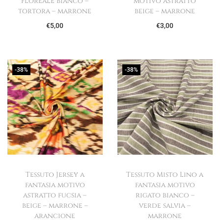
floreale bianco –
motivo astratto
a
e
tortora – marrone
beige – marrone
l
è
€
5,00
€
3,00
e
:
e
€
r
5
-38%
-38%
a
,
:
0
€
0
8
.
,
5
0
.
Tessuto Jersey a
Tessuto Misto Lino a
fantasia motivo
fantasia motivo
astratto fucsia –
rigato bianco –
beige – marrone –
verde salvia –
arancione
marrone