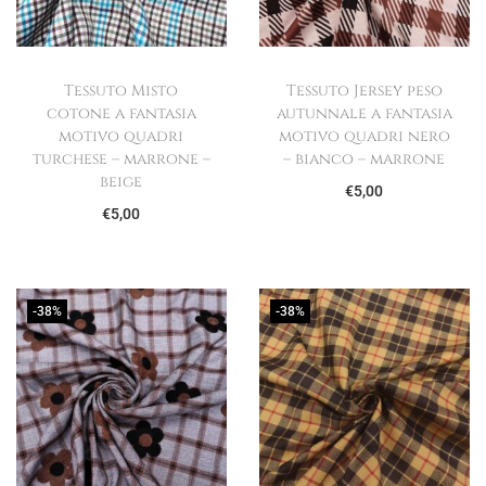
Tessuto Misto
Tessuto Jersey peso
cotone a fantasia
autunnale a fantasia
motivo quadri
motivo quadri nero
turchese – marrone –
– bianco – marrone
beige
€
5,00
€
5,00
-38%
-38%