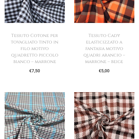
Tessuto Cotone per
Tessuto Cady
tovagliato tinto in
elasticizzato a
filo motivo
fantasia motivo
quadretto piccolo
quadri arancio –
bianco – marrone
marrone – beige
€
7,50
€
5,00