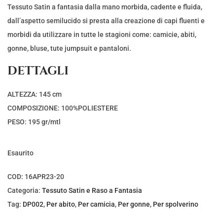
r
r
Tessuto Satin a fantasia dalla mano morbida, cadente e fluida,
e
e
dall’aspetto semilucido si presta alla creazione di capi fluenti e
z
z
morbidi da utilizzare in tutte le stagioni come: camicie, abiti,
z
z
gonne, bluse, tute jumpsuit e pantaloni.
o
o
DETTAGLI
o
a
r
t
ALTEZZA: 145 cm
i
t
COMPOSIZIONE: 100%POLIESTERE
g
u
PESO: 195 gr/mtl
i
a
n
l
Esaurito
a
e
l
è
COD:
16APR23-20
e
:
Categoria:
Tessuto Satin e Raso a Fantasia
e
€
Tag:
DP002
,
Per abito
,
Per camicia
,
Per gonne
,
Per spolverino
r
1