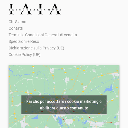
:
0
z
z
z
z
€
0
o
o
o
o
Chi Siamo
8
.
o
a
o
a
Contatti
,
r
t
r
t
Termini e Condizioni Generali di vendita
0
i
t
i
t
Spedizioni e Reso
0
g
u
g
u
Dichiarazione sulla Privacy (UE)
.
Cookie Policy (UE)
i
a
i
a
n
l
n
l
a
e
a
e
l
è
l
è
e
:
e
:
e
€
e
€
Fai clic per accettare i cookie marketing e
r
7
r
5
abilitare questo contenuto
a
,
a
,
:
0
:
0
€
0
€
0