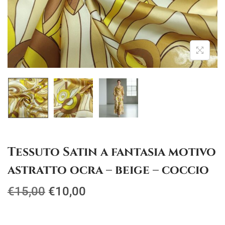
g
u
a
t
z
o
i
o
n
e
Tessuto Satin a fantasia motivo
astratto ocra – beige – coccio
I
I
€
15,00
€
10,00
l
l
p
p