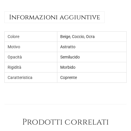
a
0
:
,
Informazioni aggiuntive
€
0
1
0
5
.
Colore
Beige
,
Coccio
,
Ocra
,
Motivo
Astratto
0
Opacità
Semilucido
0
Rigidità
Morbido
.
Caratteristica
Coprente
Prodotti correlati