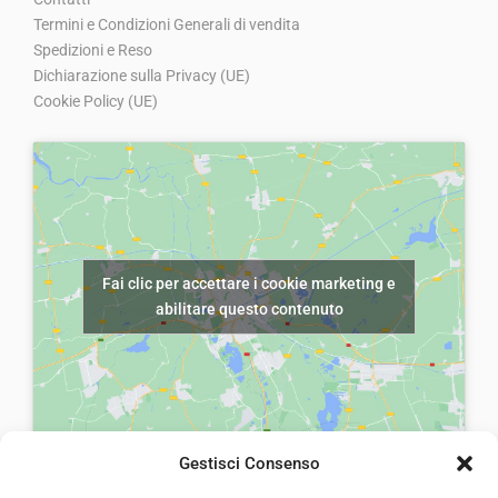
i
t
Termini e Condizioni Generali di vendita
g
u
Spedizioni e Reso
Dichiarazione sulla Privacy (UE)
i
a
Cookie Policy (UE)
n
l
a
e
l
è
e
:
e
€
r
7
Fai clic per accettare i cookie marketing e
a
,
abilitare questo contenuto
:
0
€
0
1
.
0
,
Gestisci Consenso
0
laiatessuti di laia Arcangelo