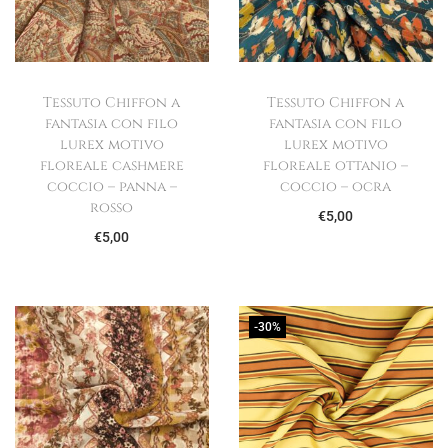
8
.
o
a
0
,
r
t
,
0
i
t
0
Tessuto Chiffon a
Tessuto Chiffon a
0
g
u
0
fantasia con filo
fantasia con filo
.
i
a
.
lurex motivo
lurex motivo
n
l
floreale cashmere
floreale ottanio –
coccio – panna –
coccio – ocra
a
e
rosso
€
5,00
l
è
€
5,00
e
:
e
€
r
5
-30%
a
,
:
0
€
0
8
.
,