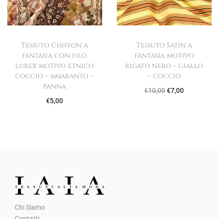
0
0
.
Tessuto Chiffon a
Tessuto Satin a
fantasia con filo
fantasia motivo
lurex motivo etnico
rigato nero – giallo
coccio – amaranto –
– coccio
panna
I
I
€
10,00
€
7,00
€
5,00
l
l
p
p
r
r
e
e
z
z
z
z
o
o
o
a
Chi Siamo
r
t
Contatti