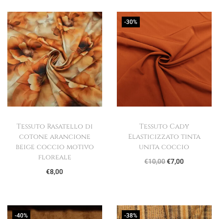
g
u
-30%
a
t
z
o
i
o
n
e
Tessuto Rasatello di
Tessuto Cady
cotone arancione
Elasticizzato tinta
beige coccio motivo
unita coccio
floreale
I
I
€
10,00
€
7,00
€
8,00
l
l
p
p
r
r
e
e
-40%
-38%