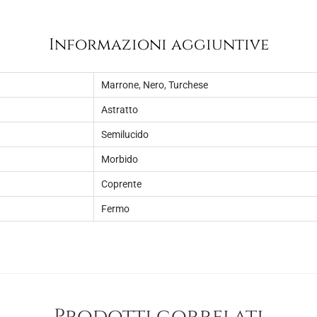
5
.
,
Informazioni aggiuntive
0
0
Marrone
,
Nero
,
Turchese
.
Astratto
Semilucido
Morbido
Coprente
Fermo
Prodotti correlati