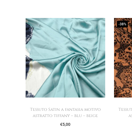
-38%
Tessuto Satin a fantasia motivo
Tessu
astratto tiffany – blu – beige
a
€
5,00