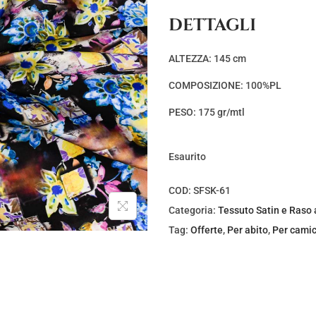
z
z
DETTAGLI
o
o
o
a
ALTEZZA: 145 cm
r
t
COMPOSIZIONE: 100%PL
i
t
g
u
PESO: 175 gr/mtl
i
a
n
l
Esaurito
a
e
l
è
COD:
SFSK-61
e
:
Categoria:
Tessuto Satin e Raso 
e
€
Tag:
Offerte
,
Per abito
,
Per camic
r
2
a
,
:
5
€
0