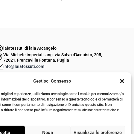
l
l
p
p
r
r
e
e
z
z
laiatessuti di laia Arcangelo
z
z
Via Michele imperiali, ang. via Salvo d'Acquisto, 205,
o
o
72021, Francavilla Fontana, Puglia
o
a
info@laiatessuti.com
r
t
+39 327 46 19 544
Gestisci Consenso
P.IVA 02486100742
i
t
g
u
le migliori esperienze, utilizziamo tecnologie come i cookie per memorizzare e/o
i
a
 informazioni del dispositivo. Il consenso a queste tecnologie ci permetterà di
ti come il comportamento di navigazione o ID unici su questo sito. Non
n
l
o ritirare il consenso può influire negativamente su alcune caratteristiche e
a
e
l
è
cetta
Nega
Visualizza le preferenze
e
: