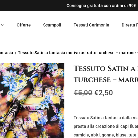
Consegna gratuita con ordini di 99€
Offerte
Scampoli
Tessuti Cerimonia
Diretta 
antasia
/
Tessuto Satin a fantasia motivo astratto turchese – marrone 
Tessuto Satin a
turchese – mar
I
I
€
5,00
€
2,50
l
l
p
p
r
r
Tessuto Satin a fantasia dalla ma
e
e
presta alla creazione di capi flue
z
z
camicie, abiti, gonne, bluse, tute