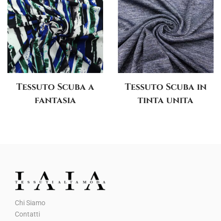
g
u
a
t
z
o
i
o
n
Tessuto Scuba a
Tessuto Scuba in
e
fantasia
tinta unita
Chi Siamo
Contatti