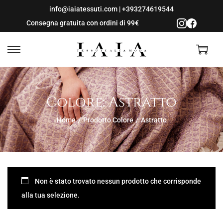
info@iaiatessuti.com
|
+393274619544
Consegna gratuita con ordini di 99€
S
S
a
a
l
l
Colore:
Astratto
t
t
a
a
Home
/
Prodotto Colore
/
Astratto
a
a
l
l
l
c
a
o
n
n
Non è stato trovato nessun prodotto che corrisponde
a
t
alla tua selezione.
v
e
i
n