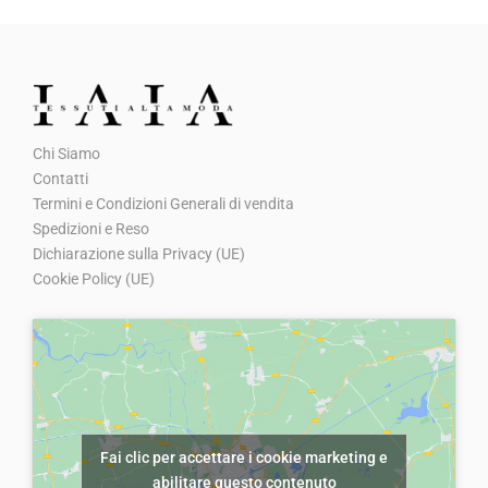
g
u
a
t
z
o
i
o
Chi Siamo
Contatti
n
Termini e Condizioni Generali di vendita
e
Spedizioni e Reso
Dichiarazione sulla Privacy (UE)
Cookie Policy (UE)
Fai clic per accettare i cookie marketing e
abilitare questo contenuto