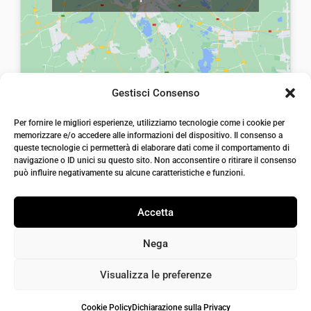
Gestisci Consenso
laiatessuti di laia Arcangelo
Per fornire le migliori esperienze, utilizziamo tecnologie come i cookie per
Via Michele imperiali, ang. via Salvo d'Acquisto, 205,
memorizzare e/o accedere alle informazioni del dispositivo. Il consenso a
72021, Francavilla Fontana, Puglia
queste tecnologie ci permetterà di elaborare dati come il comportamento di
info@laiatessuti.com
navigazione o ID unici su questo sito. Non acconsentire o ritirare il consenso
+39 327 46 19 544
può influire negativamente su alcune caratteristiche e funzioni.
P.IVA 02486100742
Accetta
Nega
Visualizza le preferenze
Cookie Policy
Dichiarazione sulla Privacy
Iaiatessuti 2026 | P.IVA 02486100742