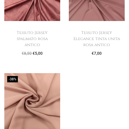
Tessuto Jersey
Tessuto Jersey
spalmato rosa
Elegance tinta unita
antico
rosa antico
I
I
€
8,50
€
5,00
€
7,00
l
l
p
p
r
r
-38%
e
e
z
z
z
z
o
o
o
a
r
t