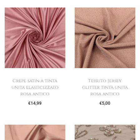
g
u
a
t
z
o
i
o
n
e
Crepe satin a tinta
Tessuto Jersey
unita elasticizzato
glitter tinta unita
rosa antico
rosa antico
€
14,99
€
5,00