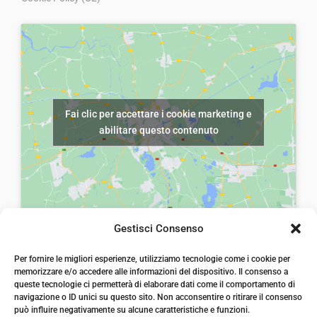
.
n
l
a
e
l
è
e
:
e
€
Fai clic per accettare i cookie marketing e
r
5
abilitare questo contenuto
a
,
:
0
€
0
8
.
,
Gestisci Consenso
0
laiatessuti di laia Arcangelo
0
Per fornire le migliori esperienze, utilizziamo tecnologie come i cookie per
Via Michele imperiali, ang. via Salvo d'Acquisto, 205,
memorizzare e/o accedere alle informazioni del dispositivo. Il consenso a
72021, Francavilla Fontana, Puglia
.
queste tecnologie ci permetterà di elaborare dati come il comportamento di
info@laiatessuti.com
navigazione o ID unici su questo sito. Non acconsentire o ritirare il consenso
+39 327 46 19 544
può influire negativamente su alcune caratteristiche e funzioni.