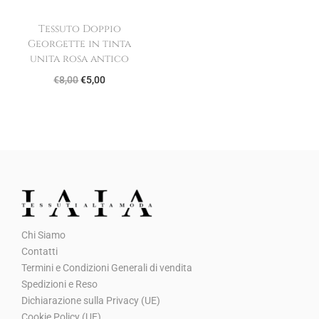
i
t
Tessuto Doppio
g
u
Georgette in tinta
i
a
unita rosa antico
n
l
I
I
€
8,00
€
5,00
a
e
l
l
l
è
p
p
e
:
r
r
e
€
e
e
r
5
z
z
a
,
z
z
:
0
o
o
€
0
Chi Siamo
o
a
8
.
Contatti
r
t
Termini e Condizioni Generali di vendita
,
i
t
Spedizioni e Reso
5
g
u
Dichiarazione sulla Privacy (UE)
0
Cookie Policy (UE)
i
a