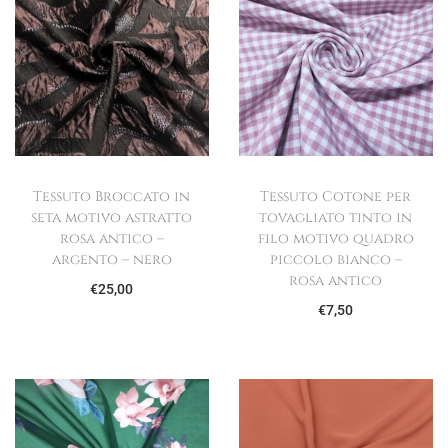
Tessuto Broccato in
Tessuto Cotone per
seta motivo astratto
tovagliato tinto in
rosa antico –
filo motivo quadro
argento – nero
piccolo bianco –
rosa antico
€
25,00
€
7,50