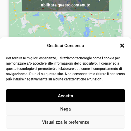
abilitare questo contenuto
Gestisci Consenso
laiatessuti di laia Arcangelo
Per fornire le migliori esperienze, utilizziamo tecnologie come i cookie per
Via Michele imperiali, ang. via Salvo d'Acquisto, 205,
memorizzare e/o accedere alle informazioni del dispositivo. Il consenso a
72021, Francavilla Fontana, Puglia
queste tecnologie ci permetterà di elaborare dati come il comportamento di
info@laiatessuti.com
navigazione o ID unici su questo sito. Non acconsentire o ritirare il consenso
+39 327 46 19 544
può influire negativamente su alcune caratteristiche e funzioni.
P.IVA 02486100742
Accetta
Nega
Visualizza le preferenze