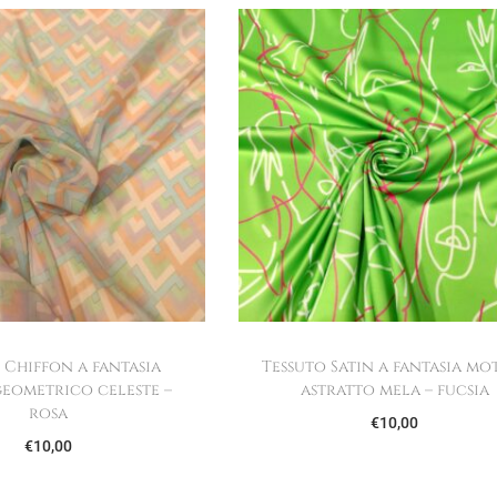
 Chiffon a fantasia
Tessuto Satin a fantasia mo
eometrico celeste –
astratto mela – fucsia
rosa
€
10,00
€
10,00