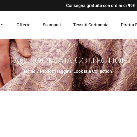
Consegna gratuita con ordini di 99€
Offerte
Scampoli
Tessuti Cerimonia
Diretta 
Tag:
Look Iaia Collection
Home
/
Prodotti taggati “Look Iaia Collection”