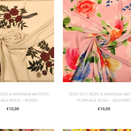
repe a fantasia motivo
Tessuto Crepe a fantasia mo
ale beige – rosso
floreale rosa – azzurr
€
10,00
€
10,00