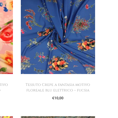
tivo
Tessuto Crepe a fantasia motivo
o
floreale blu elettrico – fucsia
€
10,00