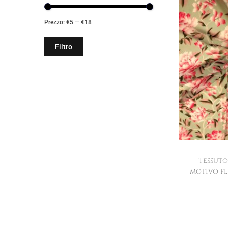
Prezzo:
€5
—
€18
Filtro
Tessuto
motivo fl