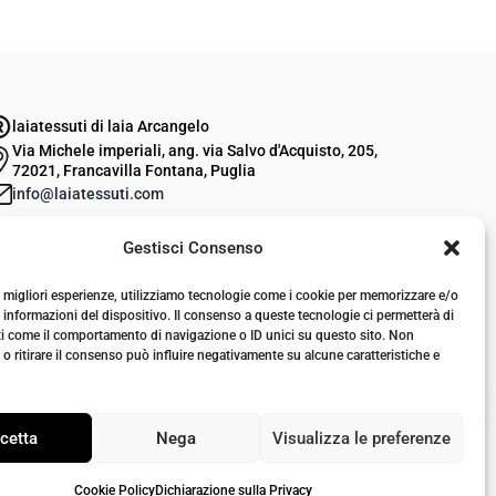
laiatessuti di laia Arcangelo
Via Michele imperiali, ang. via Salvo d'Acquisto, 205,
72021, Francavilla Fontana, Puglia
info@laiatessuti.com
+39 327 46 19 544
Gestisci Consenso
P.IVA 02486100742
le migliori esperienze, utilizziamo tecnologie come i cookie per memorizzare e/o
 informazioni del dispositivo. Il consenso a queste tecnologie ci permetterà di
ti come il comportamento di navigazione o ID unici su questo sito. Non
o ritirare il consenso può influire negativamente su alcune caratteristiche e
cetta
Nega
Visualizza le preferenze
Cookie Policy
Dichiarazione sulla Privacy