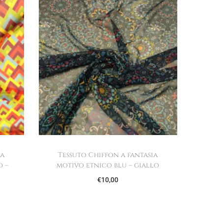
ia
Tessuto Chiffon a fantasia
o –
motivo etnico blu – giallo
€
10,00