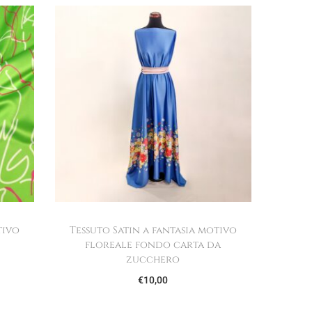
tivo
Tessuto Satin a fantasia motivo
floreale fondo carta da
zucchero
€
10,00