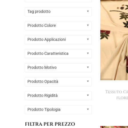
g
u
a
t
Tag prodotto
z
o
Prodotto Colore
i
o
Prodotto Applicazioni
n
e
Prodotto Caratteristica
Prodotto Motivo
Prodotto Opacità
Tessuto C
Prodotto Rigidità
flore
Prodotto Tipologia
FILTRA PER PREZZO