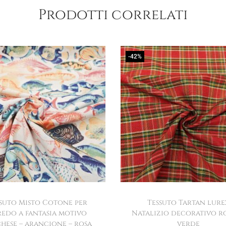
Prodotti correlati
-42%
suto Misto Cotone per
Tessuto Tartan lure
redo a fantasia motivo
Natalizio decorativo ro
hese – arancione – rosa
verde