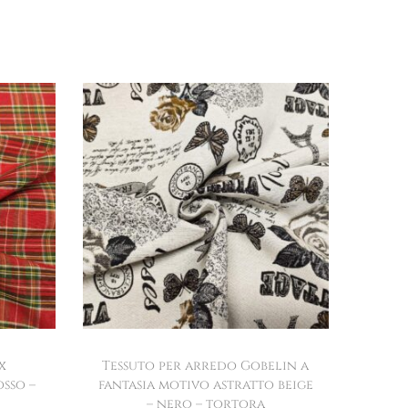
x
Tessuto per arredo Gobelin a
sso –
fantasia motivo astratto beige
– nero – tortora