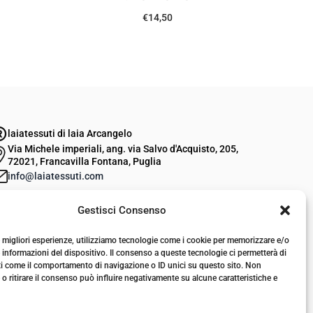
€
14,50
laiatessuti di laia Arcangelo
Via Michele imperiali, ang. via Salvo d'Acquisto, 205,
72021, Francavilla Fontana, Puglia
info@laiatessuti.com
+39 327 46 19 544
Gestisci Consenso
P.IVA 02486100742
le migliori esperienze, utilizziamo tecnologie come i cookie per memorizzare e/o
 informazioni del dispositivo. Il consenso a queste tecnologie ci permetterà di
ti come il comportamento di navigazione o ID unici su questo sito. Non
o ritirare il consenso può influire negativamente su alcune caratteristiche e