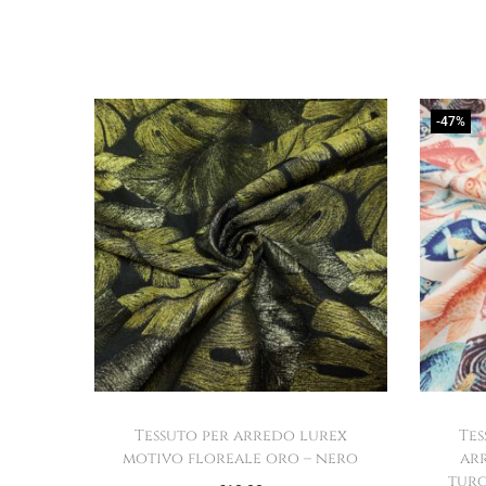
-47%
Tessuto per arredo lurex
Tes
motivo floreale oro – nero
ar
turc