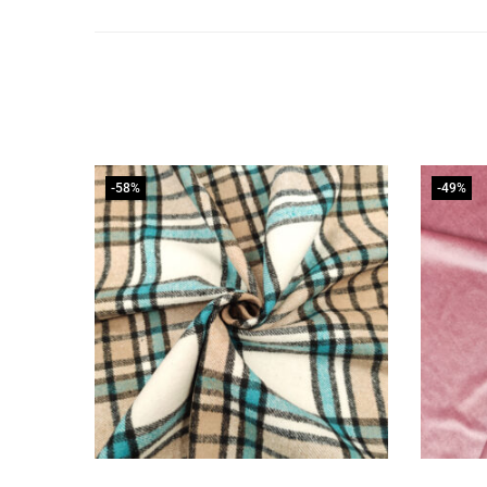
-58%
-49%