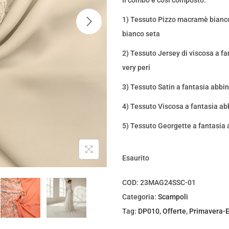
Il combo è così composto:
z
z
1) Tessuto Pizzo macramè bianco
o
o
bianco seta
o
a
r
t
2) Tessuto Jersey di viscosa a fa
i
t
very peri
g
u
3) Tessuto Satin a fantasia abbi
i
a
4) Tessuto Viscosa a fantasia ab
n
l
a
e
5) Tessuto Georgette a fantasia 
l
è
e
:
Esaurito
e
€
r
3
COD:
23MAG24SSC-01
a
4
Categoria:
Scampoli
:
,
Tag:
DP010
,
Offerte
,
Primavera-E
€
9