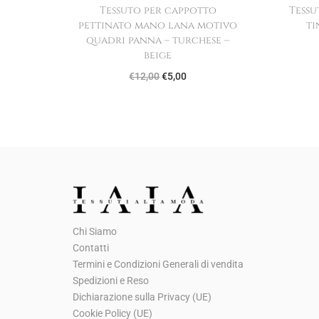
Tessuto per cappotto
Tessu
pettinato mano lana motivo
ti
quadri panna – turchese –
beige
I
I
€
12,00
€
5,00
l
l
p
p
r
r
e
e
z
z
z
z
o
o
Chi Siamo
o
a
Contatti
r
t
Termini e Condizioni Generali di vendita
i
t
Spedizioni e Reso
g
u
Dichiarazione sulla Privacy (UE)
Cookie Policy (UE)
i
a