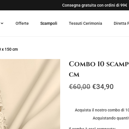
Consegna gratuita con ordini di 99€
Offerte
Scampoli
Tessuti Cerimonia
Diretta 
0 x 150 cm
Combo 10 scampo
cm
I
I
€
60,00
€
34,90
l
l
p
p
r
r
Acquista il nostro combo di 1
e
e
Acquistando quantit
z
z