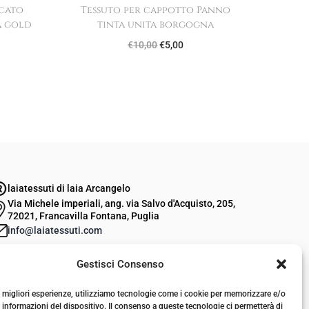
cato
Tessuto per cappotto Panno
a gold
tinta unita borgogna
I
I
€
10,00
€
5,00
l
l
p
p
r
r
e
e
z
z
z
z
o
o
laiatessuti di laia Arcangelo
o
a
Via Michele imperiali, ang. via Salvo d'Acquisto, 205,
72021, Francavilla Fontana, Puglia
r
t
info@laiatessuti.com
i
t
+39 327 46 19 544
g
u
Gestisci Consenso
P.IVA 02486100742
i
a
le migliori esperienze, utilizziamo tecnologie come i cookie per memorizzare e/o
n
l
 informazioni del dispositivo. Il consenso a queste tecnologie ci permetterà di