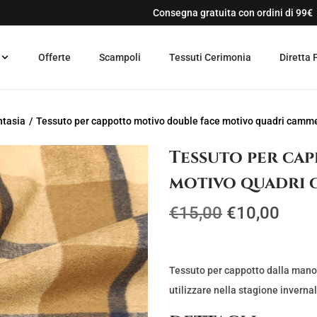
Consegna gratuita con ordini di 99€
Offerte
Scampoli
Tessuti Cerimonia
Diretta 
ntasia
/
Tessuto per cappotto motivo double face motivo quadri camme
Tessuto per ca
motivo quadri 
I
I
€
15,00
€
10,00
l
l
p
p
r
r
Tessuto per cappotto dalla mano 
e
e
utilizzare nella stagione inverna
z
z