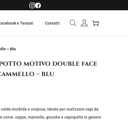
Facebook e Tessuti
Contatti
llo – blu
ppotto motivo double face
cammello – blu
calda morbida e corposa, ideale per realizzare capi da
le come: cappe, mantelle, giacche e capispalla in genere.