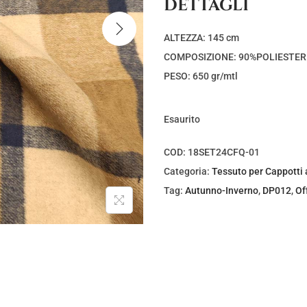
DETTAGLI
z
z
o
o
ALTEZZA: 145 cm
o
a
COMPOSIZIONE: 90%POLIESTER
r
t
PESO: 650 gr/mtl
i
t
g
u
Esaurito
i
a
n
l
COD:
18SET24CFQ-01
a
e
Categoria:
Tessuto per Cappotti 
l
è
Tag:
Autunno-Inverno
,
DP012
,
Of
e
:
e
€
r
1
a
0
:
,
€
0