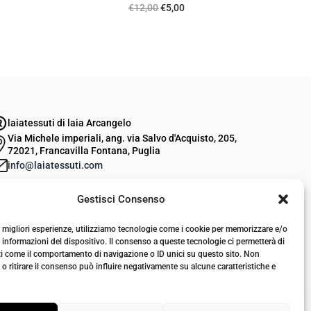
I
I
€
12,00
€
5,00
l
l
p
p
r
r
e
e
z
z
laiatessuti di laia Arcangelo
z
z
Via Michele imperiali, ang. via Salvo d'Acquisto, 205,
o
o
72021, Francavilla Fontana, Puglia
o
a
info@laiatessuti.com
r
t
+39 327 46 19 544
Gestisci Consenso
P.IVA 02486100742
i
t
g
u
le migliori esperienze, utilizziamo tecnologie come i cookie per memorizzare e/o
i
a
 informazioni del dispositivo. Il consenso a queste tecnologie ci permetterà di
ti come il comportamento di navigazione o ID unici su questo sito. Non
n
l
o ritirare il consenso può influire negativamente su alcune caratteristiche e
a
e
l
è