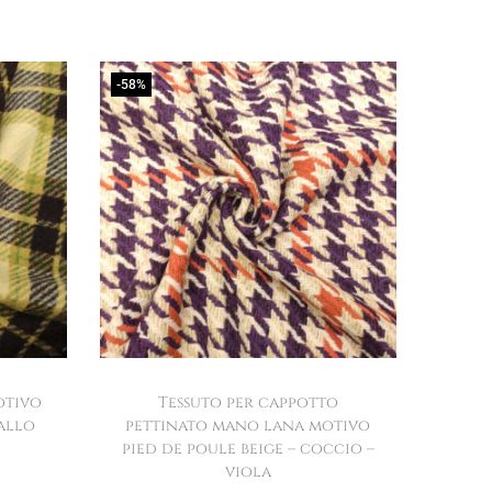
-58%
otivo
Tessuto per cappotto
iallo
pettinato mano lana motivo
pied de poule beige – coccio –
viola