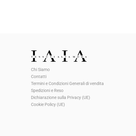
l
l
p
p
r
r
e
e
z
z
z
z
o
o
o
a
Chi Siamo
r
t
Contatti
i
t
Termini e Condizioni Generali di vendita
g
u
Spedizioni e Reso
Dichiarazione sulla Privacy (UE)
i
a
Cookie Policy (UE)
n
l
a
e
l
è
e
: