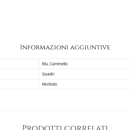
1
0
5
.
,
0
0
.
Informazioni aggiuntive
Blu
,
Cammello
Quadri
Morbido
Prodotti correlati