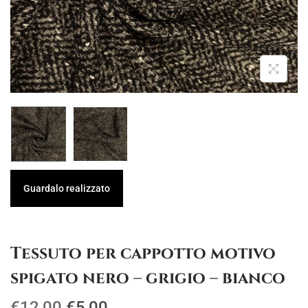
g
u
a
t
z
o
i
o
n
e
Guardalo realizzato
Tessuto per cappotto motivo
spigato nero – grigio – bianco
I
I
€
12,00
€
5,00