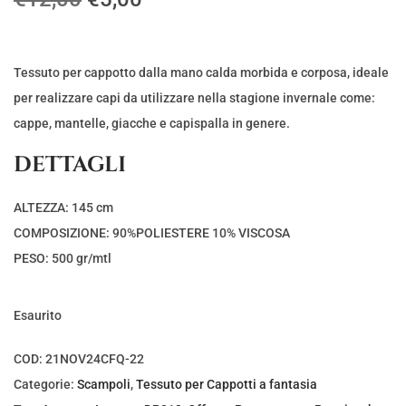
l
l
p
p
r
r
Tessuto per cappotto dalla mano calda morbida e corposa, ideale
e
e
per realizzare capi da utilizzare nella stagione invernale come:
z
z
cappe, mantelle, giacche e capispalla in genere.
z
z
DETTAGLI
o
o
o
a
ALTEZZA: 145 cm
r
t
COMPOSIZIONE: 90%POLIESTERE 10% VISCOSA
i
t
PESO: 500 gr/mtl
g
u
i
a
Esaurito
n
l
a
e
COD:
21NOV24CFQ-22
l
è
Categorie:
Scampoli
,
Tessuto per Cappotti a fantasia
e
: