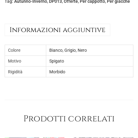
Tag:
Autunno-Inverno
,
DP013
,
Offerte
,
Per cappotto
,
Per giacche
e
€
r
5
a
,
Informazioni aggiuntive
:
0
€
0
1
.
Colore
Bianco
,
Grigio
,
Nero
2
Motivo
Spigato
,
Rigidità
Morbido
0
0
.
Prodotti correlati