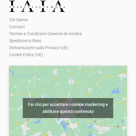
z
z
z
z
€
0
€
0
o
o
o
o
3
0
5
0
Chi Siamo
o
a
o
a
0
.
8
.
Contatti
r
t
r
t
,
,
Termini e Condizioni Generali di vendita
i
t
i
t
0
0
Spedizioni e Reso
g
u
g
u
Dichiarazione sulla Privacy (UE)
0
0
Cookie Policy (UE)
i
a
i
a
.
.
n
l
n
l
a
e
a
e
l
è
l
è
e
:
e
:
e
€
e
€
Fai clic per accettare i cookie marketing e
r
5
r
5
abilitare questo contenuto
a
,
a
,
:
0
:
0
€
0
€
0