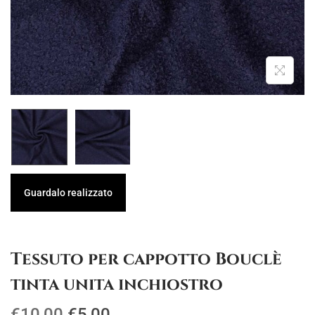
g
u
a
t
z
o
i
o
n
e
Guardalo realizzato
Tessuto per cappotto Bouclè
tinta unita inchiostro
I
I
€
10,00
€
5,00