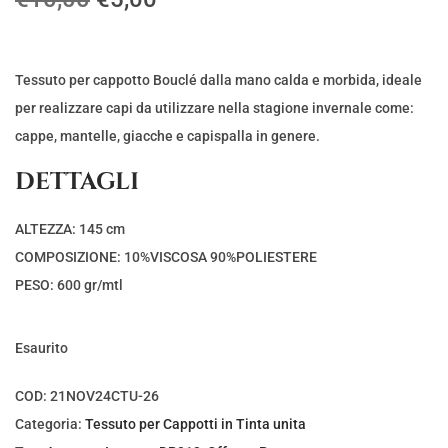
l
l
p
p
r
r
Tessuto per cappotto Bouclé dalla mano calda e morbida, ideale
e
e
per realizzare capi da utilizzare nella stagione invernale come:
z
z
cappe, mantelle, giacche e capispalla in genere.
z
z
DETTAGLI
o
o
o
a
ALTEZZA: 145 cm
r
t
COMPOSIZIONE: 10%VISCOSA 90%POLIESTERE
i
t
PESO: 600 gr/mtl
g
u
i
a
Esaurito
n
l
a
e
COD:
21NOV24CTU-26
l
è
Categoria:
Tessuto per Cappotti in Tinta unita
e
: