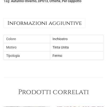
Tag:
Autunno-Inverno
,
DP013
,
Offerte
,
Per cappotto
e
€
r
5
a
,
Informazioni aggiuntive
:
0
€
0
1
.
Colore
Inchiostro
0
Motivo
Tinta Unita
,
Tipologia
Fermo
0
0
.
Prodotti correlati