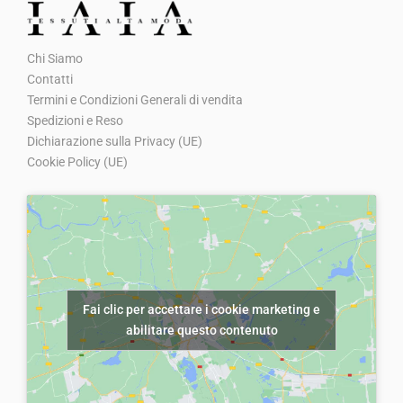
:
0
:
0
o
o
€
0
€
0
o
a
Chi Siamo
8
.
1
.
r
t
Contatti
,
2
i
t
Termini e Condizioni Generali di vendita
0
,
g
u
Spedizioni e Reso
0
0
Dichiarazione sulla Privacy (UE)
i
a
.
0
Cookie Policy (UE)
n
l
.
a
e
l
è
e
:
e
€
r
5
Fai clic per accettare i cookie marketing e
a
,
abilitare questo contenuto
:
0
€
0
1
.