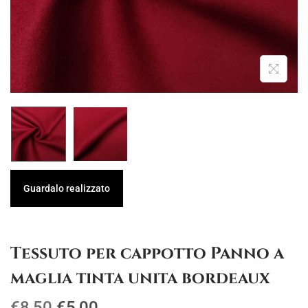
g
u
a
t
z
o
i
o
n
e
Guardalo realizzato
Tessuto per cappotto Panno a
maglia tinta unita bordeaux
I
I
€
8,50
€
5,00