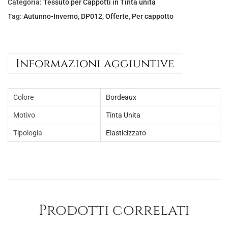
Categoria:
Tessuto per Cappotti in Tinta unita
e
€
Tag:
Autunno-Inverno
,
DP012
,
Offerte
,
Per cappotto
r
5
a
,
:
0
Informazioni aggiuntive
€
0
8
.
,
Colore
Bordeaux
5
Motivo
Tinta Unita
0
Tipologia
Elasticizzato
.
Prodotti correlati