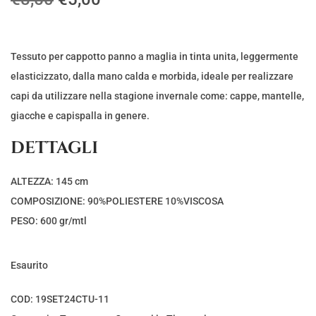
l
l
p
p
r
r
Tessuto per cappotto panno a maglia in tinta unita, leggermente
e
e
elasticizzato, dalla mano calda e morbida, ideale per realizzare
z
z
capi da utilizzare nella stagione invernale come: cappe, mantelle,
z
z
giacche e capispalla in genere.
o
o
DETTAGLI
o
a
r
t
ALTEZZA: 145 cm
i
t
COMPOSIZIONE: 90%POLIESTERE 10%VISCOSA
g
u
PESO: 600 gr/mtl
i
a
n
l
Esaurito
a
e
l
è
COD:
19SET24CTU-11
e
: