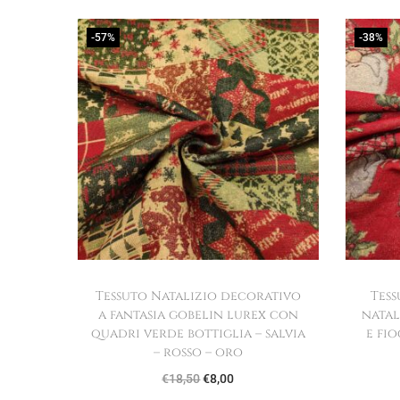
-57%
-38%
Tessuto Natalizio decorativo
Tess
a fantasia gobelin lurex con
natal
quadri verde bottiglia – salvia
e fi
– rosso – oro
I
I
€
18,50
€
8,00