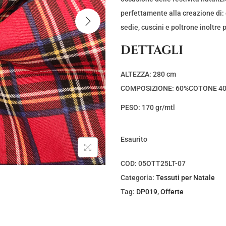
e
e
z
z
perfettamente alla creazione di: c
z
z
sedie, cuscini e poltrone inoltre p
o
o
DETTAGLI
o
a
r
t
ALTEZZA: 280 cm
i
t
COMPOSIZIONE: 60%COTONE 4
g
u
PESO: 170 gr/mtl
i
a
n
l
a
e
Esaurito
l
è
COD:
05OTT25LT-07
e
:
Categoria:
Tessuti per Natale
e
€
Tag:
DP019
,
Offerte
r
3
a
,