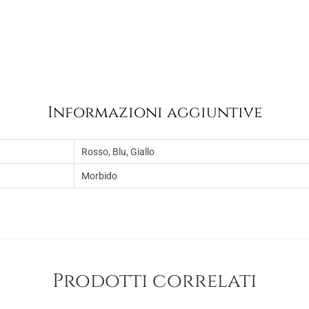
:
9
€
9
7
.
,
0
0
Informazioni aggiuntive
.
Rosso, Blu, Giallo
Morbido
Prodotti correlati