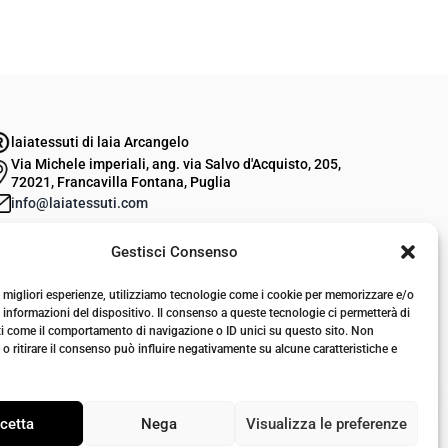
l
l
p
p
r
r
e
e
z
z
laiatessuti di laia Arcangelo
z
z
Via Michele imperiali, ang. via Salvo d'Acquisto, 205,
o
o
72021, Francavilla Fontana, Puglia
o
a
info@laiatessuti.com
r
t
+39 327 46 19 544
Gestisci Consenso
P.IVA 02486100742
i
t
g
u
le migliori esperienze, utilizziamo tecnologie come i cookie per memorizzare e/o
i
a
 informazioni del dispositivo. Il consenso a queste tecnologie ci permetterà di
ti come il comportamento di navigazione o ID unici su questo sito. Non
n
l
o ritirare il consenso può influire negativamente su alcune caratteristiche e
a
e
l
è
cetta
Nega
Visualizza le preferenze
e
: