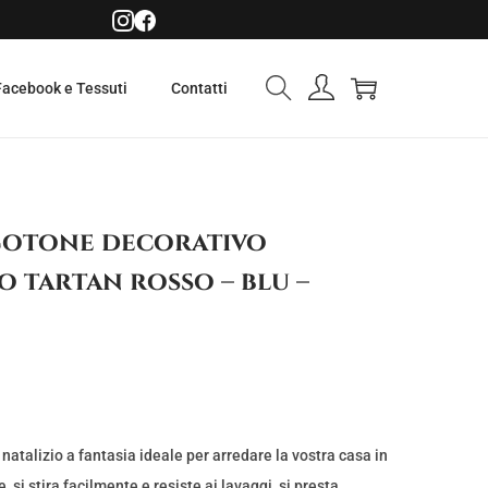
Facebook e Tessuti
Contatti
Cotone decorativo
o tartan rosso – blu –
atalizio a fantasia ideale per arredare la vostra casa in
, si stira facilmente e resiste ai lavaggi, si presta