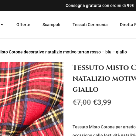
Consegna gratuita con ordini di 99€
Offerte
Scampoli
Tessuti Cerimonia
Diretta 
sto Cotone decorativo natalizio motivo tartan rosso – blu – giallo
Tessuto Misto 
natalizio motiv
giallo
I
I
€
7,00
€
3,99
l
l
p
p
r
r
Tessuto Misto Cotone per arredo n
occasione delle festività natalizie