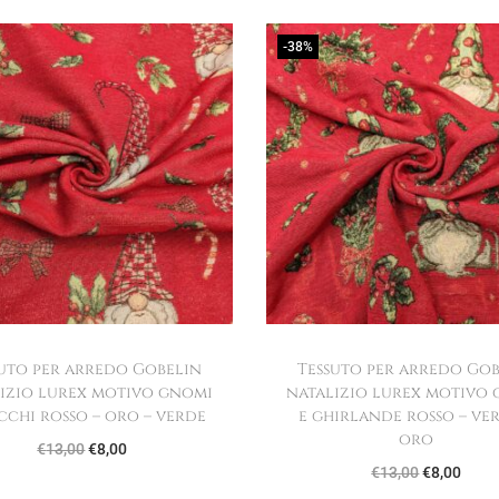
-38%
uto per arredo Gobelin
Tessuto per arredo Go
izio lurex motivo gnomi
natalizio lurex motivo
occhi rosso – oro – verde
e ghirlande rosso – ve
oro
I
I
€
13,00
€
8,00
I
I
€
13,00
€
8,00
l
l