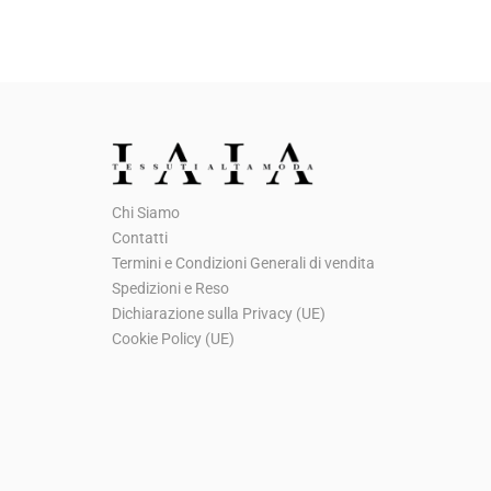
l
l
p
p
r
r
e
e
z
z
z
z
o
o
Chi Siamo
o
a
Contatti
r
t
Termini e Condizioni Generali di vendita
i
t
Spedizioni e Reso
g
u
Dichiarazione sulla Privacy (UE)
Cookie Policy (UE)
i
a
n
l
a
e
l
è
e
: