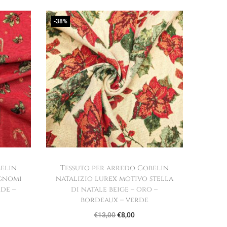
-38%
belin
Tessuto per arredo Gobelin
 gnomi
natalizio lurex motivo stella
rde –
di natale beige – oro –
bordeaux – verde
I
I
€
13,00
€
8,00