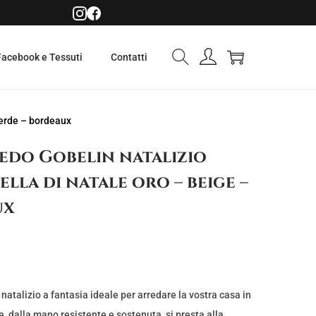
Facebook e Tessuti
Contatti
verde – bordeaux
redo Gobelin natalizio
lla di natale oro – beige –
ux
natalizio a fantasia ideale per arredare la vostra casa in
e, dalla mano resistente e sostenuta, si presta alla