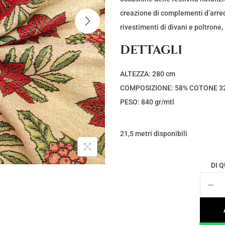
e
e
z
z
creazione di complementi d’arredo
z
z
rivestimenti di divani e poltrone, 
o
o
DETTAGLI
o
a
r
t
ALTEZZA: 280 cm
i
t
COMPOSIZIONE: 58% COTONE 32
g
u
PESO: 840 gr/mtl
i
a
n
l
21,5 metri disponibili
a
e
l
è
DI 
e
:
e
€
r
8
a
,