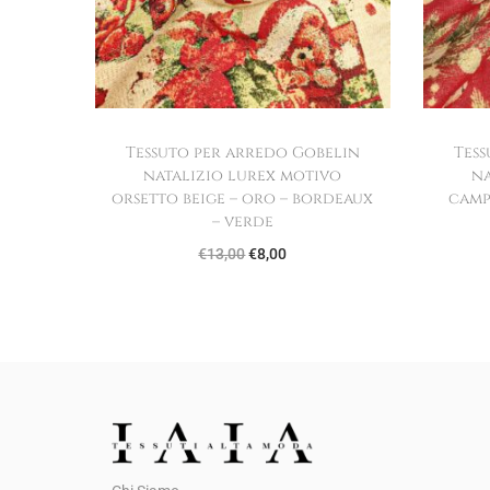
Tessuto per arredo Gobelin
Tess
natalizio lurex motivo
na
orsetto beige – oro – bordeaux
camp
– verde
I
I
€
13,00
€
8,00
l
l
p
p
r
r
e
e
z
z
z
z
o
o