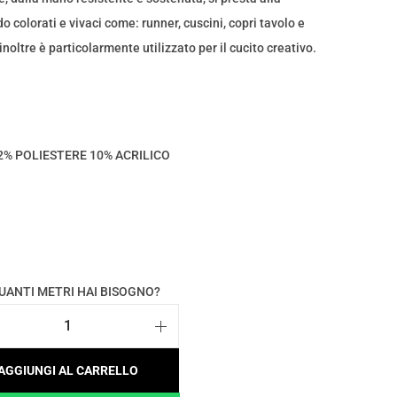
 colorati e vivaci come: runner, cuscini, copri tavolo e
inoltre è particolarmente utilizzato per il cucito creativo.
% POLIESTERE 10% ACRILICO
QUANTI METRI HAI BISOGNO?
T
e
AGGIUNGI AL CARRELLO
s