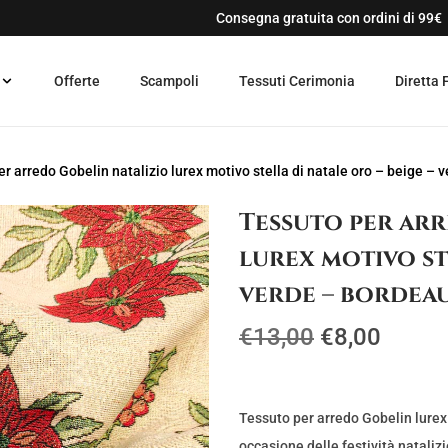
Consegna gratuita con ordini di 99€
Offerte
Scampoli
Tessuti Cerimonia
Diretta 
r arredo Gobelin natalizio lurex motivo stella di natale oro – beige – 
Tessuto per ar
lurex motivo ste
verde – bordea
I
I
€
13,00
€
8,00
l
l
p
p
r
r
Tessuto per arredo Gobelin lurex 
occasione delle festività natalizi