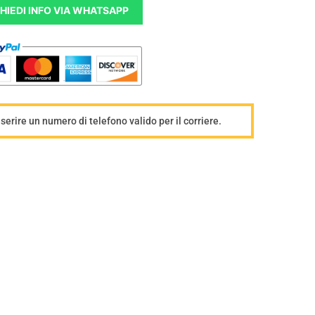
HIEDI INFO VIA WHATSAPP
s
u
t
o
p
e
nserire un numero di telefono valido per il corriere.
r
a
r
r
e
d
o
G
o
b