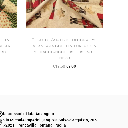
e
x
m
o
t
belin
Tessuto Natalizio decorativo
i
alberi
a fantasia gobelin lurex con
erde –
schiaccianoci oro – rosso –
v
nero
o
I
I
€
18,50
€
8,00
s
l
l
t
p
p
e
r
r
l
e
e
l
z
z
a
laiatessuti di laia Arcangelo
z
z
d
Via Michele imperiali, ang. via Salvo d'Acquisto, 205,
o
o
i
72021, Francavilla Fontana, Puglia