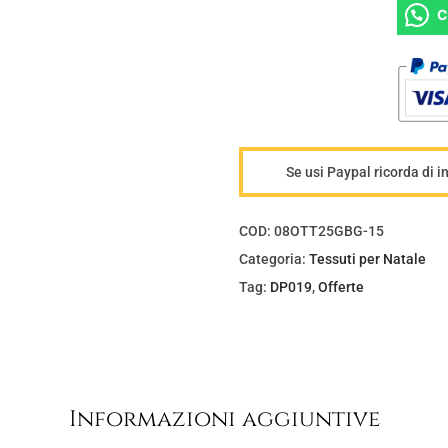
:
0
C
€
0
1
.
3
,
0
0
Se usi Paypal ricorda di i
.
COD:
08OTT25GBG-15
Categoria:
Tessuti per Natale
Tag:
DP019
,
Offerte
Informazioni aggiuntive