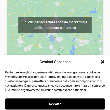
l
è
e
:
e
€
Fai clic per accettare i cookie marketing e
r
4
abilitare questo contenuto
a
,
:
0
€
0
7
.
,
Gestisci Consenso
5
laiatessuti di laia Arcangelo
0
Per fornire le migliori esperienze, utilizziamo tecnologie come i cookie per
Via Michele imperiali, ang. via Salvo d'Acquisto, 205,
memorizzare e/o accedere alle informazioni del dispositivo. Il consenso a
72021, Francavilla Fontana, Puglia
.
queste tecnologie ci permetterà di elaborare dati come il comportamento di
info@laiatessuti.com
navigazione o ID unici su questo sito. Non acconsentire o ritirare il consenso
+39 327 46 19 544
può influire negativamente su alcune caratteristiche e funzioni.
P.IVA 02486100742
Accetta