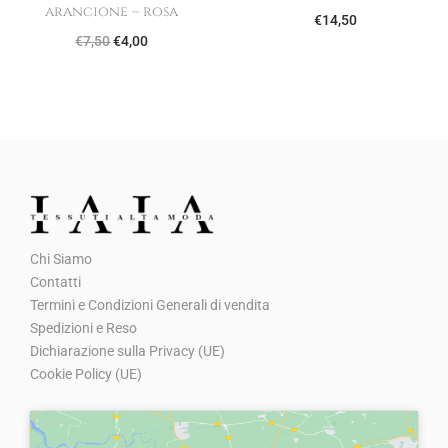
arancione – rosa
a
e
€
14,50
I
I
€
7,50
€
4,00
l
è
l
l
e
:
p
p
e
€
r
r
r
4
e
e
a
,
z
z
:
0
z
z
€
0
o
o
7
.
Chi Siamo
o
a
,
Contatti
r
t
5
Termini e Condizioni Generali di vendita
i
t
0
Spedizioni e Reso
g
u
Dichiarazione sulla Privacy (UE)
.
Cookie Policy (UE)
i
a
n
l
a
e