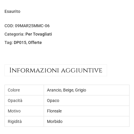
a
e
l
è
Esaurito
e
:
COD:
09MAR25MMC-06
e
€
Categoria:
Per Tovagliati
r
5
Tag:
DP015
,
Offerte
a
,
:
0
€
0
Informazioni aggiuntive
7
.
,
5
Colore
Arancio
,
Beige
,
Grigio
0
Opacità
Opaco
.
Motivo
Floreale
Rigidità
Morbido