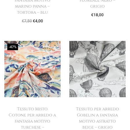
fantasia motivo
floreale nero –
marino panna –
grigio
tortora – blu
€
18,00
I
I
€
7,50
€
4,00
l
l
p
p
r
r
-47%
e
e
z
z
z
z
o
o
o
a
r
t
i
t
Tessuto Misto
Tessuto per arredo
g
u
Cotone per arredo a
Gobelin a fantasia
i
a
fantasia motivo
motivo astratto
n
l
turchese –
beige – grigio