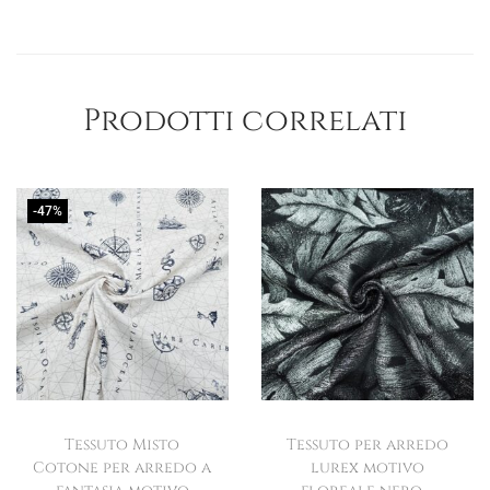
Prodotti correlati
-47%
Tessuto Misto
Tessuto per arredo
Cotone per arredo a
lurex motivo