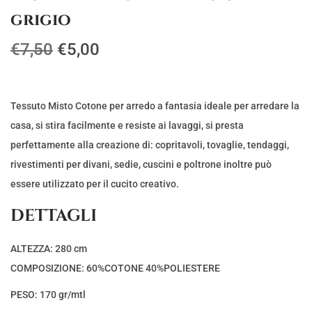
grigio
I
I
€
7,50
€
5,00
l
l
p
p
r
r
Tessuto Misto Cotone per arredo a fantasia ideale per arredare la
e
e
casa, si stira facilmente e resiste ai lavaggi, si presta
z
z
perfettamente alla creazione di: copritavoli, tovaglie, tendaggi,
z
z
rivestimenti per divani, sedie, cuscini e poltrone inoltre può
o
o
essere utilizzato per il cucito creativo.
o
a
DETTAGLI
r
t
i
t
ALTEZZA: 280 cm
g
u
COMPOSIZIONE: 60%COTONE 40%POLIESTERE
i
a
PESO: 170 gr/mtl
n
l