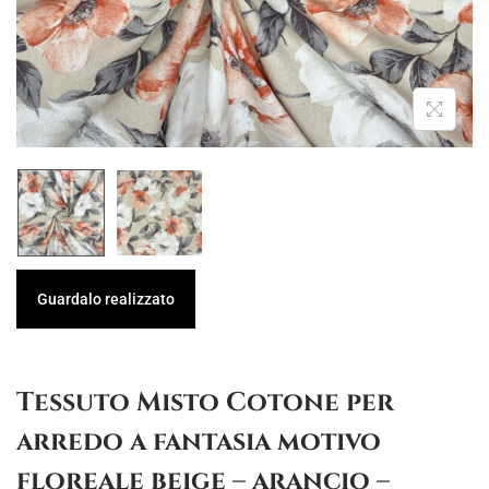
g
u
a
t
z
o
i
o
n
e
Guardalo realizzato
Tessuto Misto Cotone per
arredo a fantasia motivo
floreale beige – arancio –