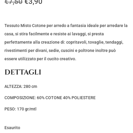
I
I
€
7,50
€
3,90
l
l
p
p
r
r
Tessuto Misto Cotone per arredo a fantasia ideale per arredare la
e
e
casa, si stira facilmente e resiste ai lavaggi, si presta
z
z
perfettamente alla creazione di: copritavoli, tovaglie, tendaggi,
z
z
rivestimenti per divani, sedie, cuscini e poltrone inoltre può
o
o
essere utilizzato per il cucito creativo.
o
a
DETTAGLI
r
t
i
t
ALTEZZA: 280 cm
g
u
COMPOSIZIONE: 60% COTONE 40% POLIESTERE
i
a
n
l
PESO: 170 gr/mtl
a
e
l
è
Esaurito