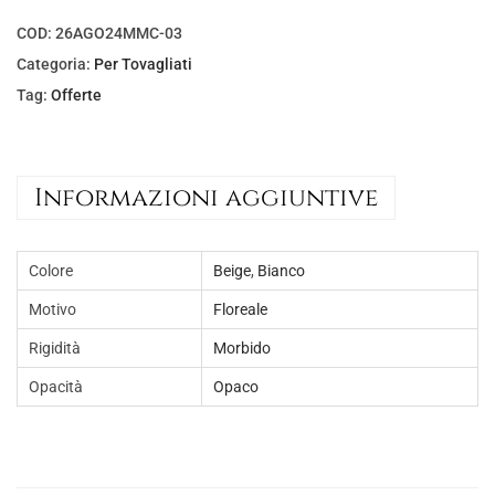
e
:
e
€
COD:
26AGO24MMC-03
r
3
Categoria:
Per Tovagliati
a
,
Tag:
Offerte
:
9
€
0
7
.
Informazioni aggiuntive
,
5
Colore
Beige
,
Bianco
0
.
Motivo
Floreale
Rigidità
Morbido
Opacità
Opaco