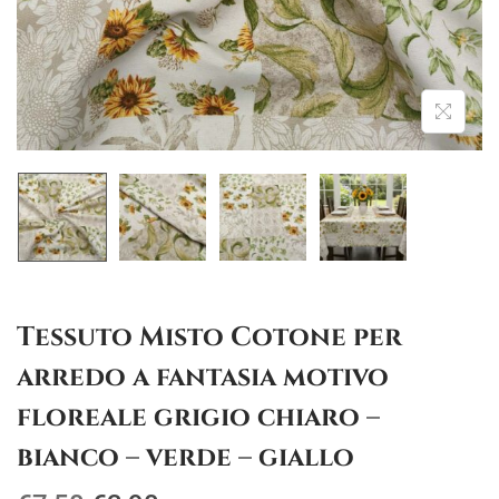
g
u
a
t
z
o
i
o
n
e
Tessuto Misto Cotone per
arredo a fantasia motivo
floreale grigio chiaro –
bianco – verde – giallo