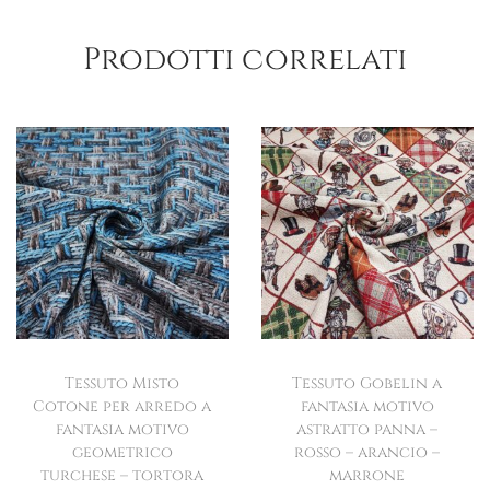
Prodotti correlati
Tessuto Misto
Tessuto Gobelin a
Cotone per arredo a
fantasia motivo
fantasia motivo
astratto panna –
geometrico
rosso – arancio –
turchese – tortora
marrone