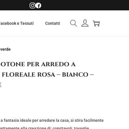
Facebook e Tessuti
Contatti
 verde
Cotone per arredo a
 floreale rosa – bianco –
e
 fantasia ideale per arredare la casa, si stira facilmente
rfettamente alla creazione di: copritavoli, tovaglie,