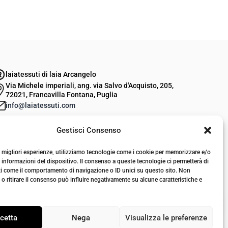
laiatessuti di laia Arcangelo
Via Michele imperiali, ang. via Salvo d'Acquisto, 205,
72021, Francavilla Fontana, Puglia
info@laiatessuti.com
+39 327 46 19 544
Gestisci Consenso
P.IVA 02486100742
le migliori esperienze, utilizziamo tecnologie come i cookie per memorizzare e/o
 informazioni del dispositivo. Il consenso a queste tecnologie ci permetterà di
ti come il comportamento di navigazione o ID unici su questo sito. Non
o ritirare il consenso può influire negativamente su alcune caratteristiche e
cetta
Nega
Visualizza le preferenze