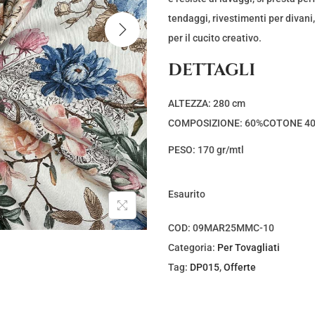
e
e
z
z
tendaggi, rivestimenti per divani,
z
z
per il cucito creativo.
o
o
DETTAGLI
o
a
r
t
ALTEZZA: 280 cm
i
t
COMPOSIZIONE: 60%COTONE 4
g
u
PESO: 170 gr/mtl
i
a
n
l
a
e
Esaurito
l
è
COD:
09MAR25MMC-10
e
:
Categoria:
Per Tovagliati
e
€
Tag:
DP015
,
Offerte
r
5
a
,