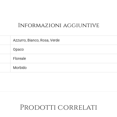
:
0
€
0
7
.
,
Informazioni aggiuntive
5
0
Azzurro
,
Bianco
,
Rosa
,
Verde
.
Opaco
Floreale
Morbido
Prodotti correlati