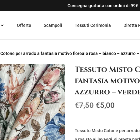
Consegna gratuita con ordini di 99€
Offerte
Scampoli
Tessuti Cerimonia
Diretta 
Cotone per arredo a fantasia motivo floreale rosa – bianco – azzurro –
Tessuto Misto 
fantasia motivo
azzurro – verd
I
I
€
7,50
€
5,00
l
l
p
p
r
r
Tessuto Misto Cotone per arredo a
e resiste ai lavaggi, si presta pe