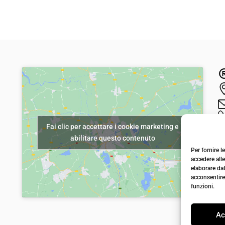
l
l
p
p
r
r
e
e
z
z
z
z
o
o
o
a
r
t
Fai clic per accettare i cookie marketing e
i
t
abilitare questo contenuto
g
u
Per fornire 
i
a
accedere alle
elaborare da
n
l
acconsentire 
a
e
funzioni.
l
è
Ac
e
: