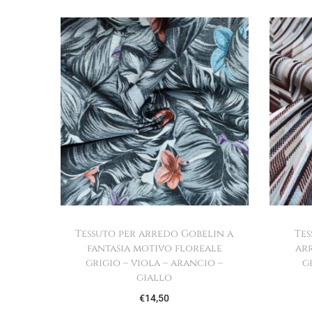
Tessuto per arredo Gobelin a
Tes
fantasia motivo floreale
ar
grigio – viola – arancio –
g
giallo
€
14,50