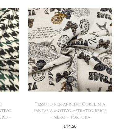
o
Tessuto per arredo Gobelin a
otivo
fantasia motivo astratto beige
ero –
– nero – tortora
€
14,50