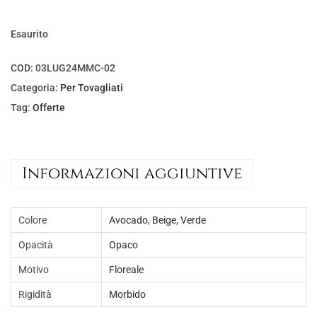
a
e
l
è
Esaurito
e
:
e
€
COD:
03LUG24MMC-02
r
5
Categoria:
Per Tovagliati
a
,
Tag:
Offerte
:
0
€
0
7
.
Informazioni aggiuntive
,
5
Colore
Avocado
,
Beige
,
Verde
0
.
Opacità
Opaco
Motivo
Floreale
Rigidità
Morbido