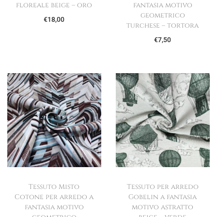
floreale beige – oro
fantasia motivo
geometrico
€
18,00
turchese – tortora
€
7,50
Tessuto Misto
Tessuto per arredo
Cotone per arredo a
Gobelin a fantasia
fantasia motivo
motivo astratto