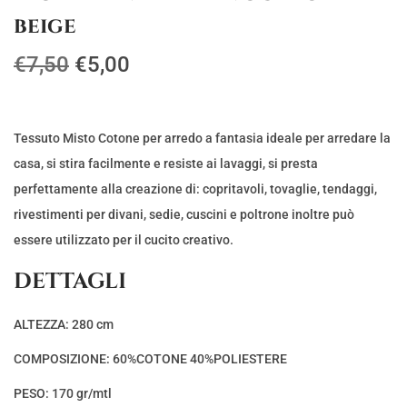
beige
I
I
€
7,50
€
5,00
l
l
p
p
r
r
Tessuto Misto Cotone per arredo a fantasia ideale per arredare la
e
e
casa, si stira facilmente e resiste ai lavaggi, si presta
z
z
perfettamente alla creazione di: copritavoli, tovaglie, tendaggi,
z
z
rivestimenti per divani, sedie, cuscini e poltrone inoltre può
o
o
essere utilizzato per il cucito creativo.
o
a
DETTAGLI
r
t
i
t
ALTEZZA: 280 cm
g
u
COMPOSIZIONE: 60%COTONE 40%POLIESTERE
i
a
n
l
PESO: 170 gr/mtl