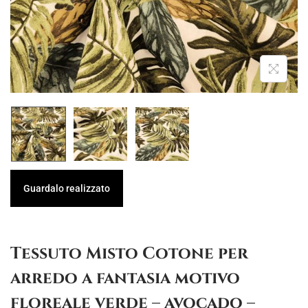
g
u
a
t
z
o
i
o
n
e
Guardalo realizzato
Tessuto Misto Cotone per
arredo a fantasia motivo
floreale verde – avocado –