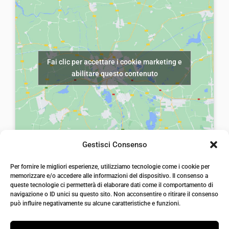
Fai clic per accettare i cookie marketing e
abilitare questo contenuto
Gestisci Consenso
laiatessuti di laia Arcangelo
Per fornire le migliori esperienze, utilizziamo tecnologie come i cookie per
Via Michele imperiali, ang. via Salvo d'Acquisto, 205,
memorizzare e/o accedere alle informazioni del dispositivo. Il consenso a
72021, Francavilla Fontana, Puglia
queste tecnologie ci permetterà di elaborare dati come il comportamento di
info@laiatessuti.com
navigazione o ID unici su questo sito. Non acconsentire o ritirare il consenso
+39 327 46 19 544
può influire negativamente su alcune caratteristiche e funzioni.
P.IVA 02486100742