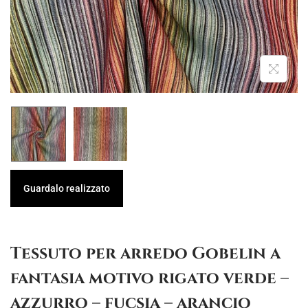
g
u
a
t
z
o
i
o
n
e
Guardalo realizzato
Tessuto per arredo Gobelin a
fantasia motivo rigato verde –
azzurro – fucsia – arancio