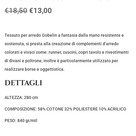
I
I
€
18,50
€
13,00
l
l
p
p
r
r
Tessuto per arredo Gobelin a fantasia dalla mano resistente e
e
e
sostenuta, si presta alla creazione di complementi d’arredo
z
z
colorati e vivaci come: runner, cuscini, copri tavolo e rivestimenti
z
z
di divani e poltrone, inoltre è particolarmente utilizzato per
o
o
realizzare borse e oggettistica.
o
a
DETTAGLI
r
t
i
t
ALTEZZA: 280 cm
g
u
COMPOSIZIONE: 58% COTONE 32% POLIESTERE 10% ACRILICO
i
a
n
l
PESO: 840 gr/mtl
a
e