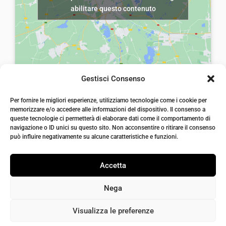
a
3
abilitare questo contenuto
a
3
:
,
:
,
€
0
€
0
1
0
1
0
8
.
8
.
,
Gestisci Consenso
,
5
laiatessuti di laia Arcangelo
5
Per fornire le migliori esperienze, utilizziamo tecnologie come i cookie per
0
Via Michele imperiali, ang. via Salvo d'Acquisto, 205,
memorizzare e/o accedere alle informazioni del dispositivo. Il consenso a
72021, Francavilla Fontana, Puglia
0
.
queste tecnologie ci permetterà di elaborare dati come il comportamento di
info@laiatessuti.com
.
navigazione o ID unici su questo sito. Non acconsentire o ritirare il consenso
+39 327 46 19 544
può influire negativamente su alcune caratteristiche e funzioni.
P.IVA 02486100742
Accetta
Nega
Visualizza le preferenze