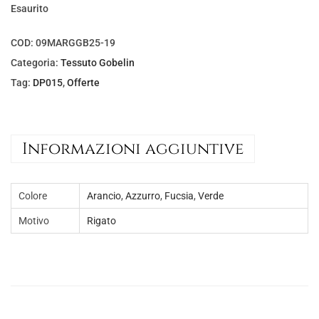
l
è
Esaurito
e
:
e
€
COD:
09MARGGB25-19
r
1
Categoria:
Tessuto Gobelin
a
3
Tag:
DP015
,
Offerte
:
,
€
0
1
0
Informazioni aggiuntive
8
.
,
Colore
Arancio
,
Azzurro
,
Fucsia
,
Verde
5
0
Motivo
Rigato
.