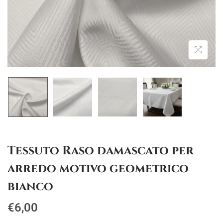
g
u
a
t
z
o
i
o
n
e
Tessuto Raso damascato per
arredo motivo geometrico
bianco
€
6,00