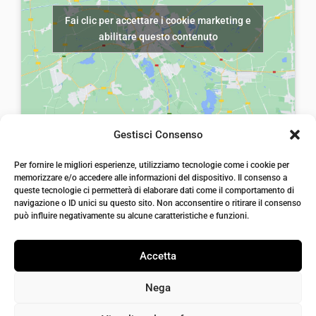
e
€
e
€
Fai clic per accettare i cookie marketing e
r
8
r
5
abilitare questo contenuto
a
,
a
,
:
0
:
0
€
0
€
0
1
.
1
.
3
2
Gestisci Consenso
,
,
laiatessuti di laia Arcangelo
0
0
Per fornire le migliori esperienze, utilizziamo tecnologie come i cookie per
Via Michele imperiali, ang. via Salvo d'Acquisto, 205,
memorizzare e/o accedere alle informazioni del dispositivo. Il consenso a
72021, Francavilla Fontana, Puglia
0
0
queste tecnologie ci permetterà di elaborare dati come il comportamento di
info@laiatessuti.com
.
.
navigazione o ID unici su questo sito. Non acconsentire o ritirare il consenso
+39 327 46 19 544
può influire negativamente su alcune caratteristiche e funzioni.
P.IVA 02486100742
Accetta
Nega