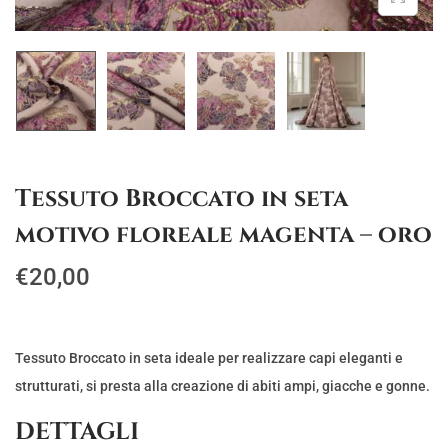
g
u
a
t
z
o
i
o
n
Tessuto Broccato in seta
e
motivo floreale magenta – oro
€
20,00
Tessuto Broccato in seta ideale per realizzare capi eleganti e
strutturati, si presta alla creazione di abiti ampi, giacche e gonne.
DETTAGLI