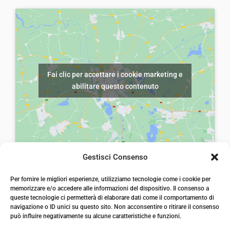
Fai clic per accettare i cookie marketing e
abilitare questo contenuto
Gestisci Consenso
laiatessuti di laia Arcangelo
Per fornire le migliori esperienze, utilizziamo tecnologie come i cookie per
Via Michele imperiali, ang. via Salvo d'Acquisto, 205,
memorizzare e/o accedere alle informazioni del dispositivo. Il consenso a
72021, Francavilla Fontana, Puglia
queste tecnologie ci permetterà di elaborare dati come il comportamento di
info@laiatessuti.com
navigazione o ID unici su questo sito. Non acconsentire o ritirare il consenso
+39 327 46 19 544
può influire negativamente su alcune caratteristiche e funzioni.
P.IVA 02486100742