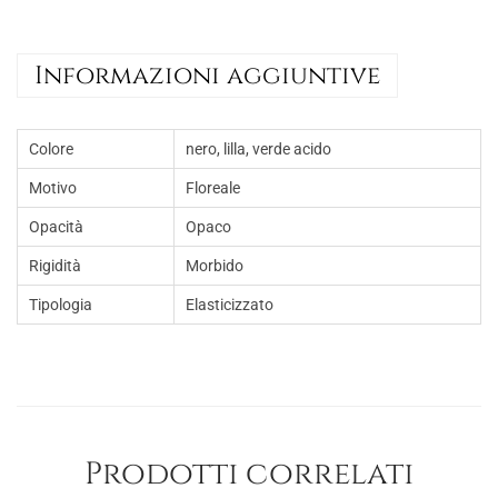
i
c
Informazioni aggiuntive
i
z
z
Colore
nero, lilla, verde acido
a
Motivo
Floreale
t
Opacità
Opaco
o
a
Rigidità
Morbido
f
Tipologia
Elasticizzato
a
n
t
a
s
Prodotti correlati
i