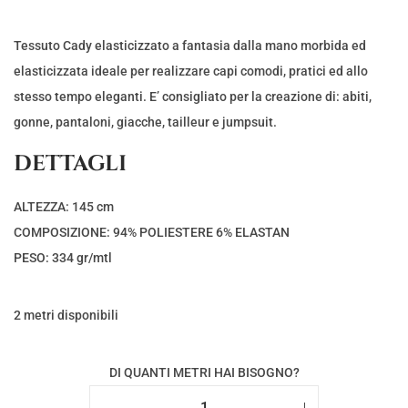
p
p
r
r
Tessuto Cady elasticizzato a fantasia dalla mano morbida ed
e
e
elasticizzata ideale per realizzare capi comodi, pratici ed allo
z
z
stesso tempo eleganti. E’ consigliato per la creazione di: abiti,
z
z
gonne, pantaloni, giacche, tailleur e jumpsuit.
o
o
DETTAGLI
o
a
r
t
ALTEZZA: 145 cm
i
t
COMPOSIZIONE: 94% POLIESTERE 6% ELASTAN
g
u
PESO: 334 gr/mtl
i
a
n
l
2 metri disponibili
a
e
l
è
DI QUANTI METRI HAI BISOGNO?
e
:
e
€