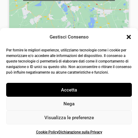
:
0
:
0
€
0
€
0
8
.
8
.
,
,
Gestisci Consenso
5
5
laiatessuti di laia Arcangelo
0
0
Per fornire le migliori esperienze, utilizziamo tecnologie come i cookie per
Via Michele imperiali, ang. via Salvo d'Acquisto, 205,
memorizzare e/o accedere alle informazioni del dispositivo. Il consenso a
72021, Francavilla Fontana, Puglia
.
.
queste tecnologie ci permetterà di elaborare dati come il comportamento di
info@laiatessuti.com
navigazione o ID unici su questo sito. Non acconsentire o ritirare il consenso
+39 327 46 19 544
può influire negativamente su alcune caratteristiche e funzioni.
P.IVA 02486100742
Accetta
Nega
Visualizza le preferenze
Cookie Policy
Dichiarazione sulla Privacy
Iaiatessuti 2026 | P.IVA 02486100742