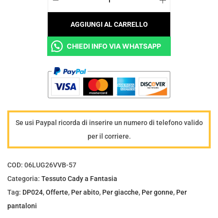
T
r
5
e
a
,
AGGIUNGI AL CARRELLO
s
:
0
CHIEDI INFO VIA WHATSAPP
s
€
0
u
8
.
t
,
o
5
C
0
a
.
Se usi Paypal ricorda di inserire un numero di telefono valido
d
per il corriere.
y
e
COD:
06LUG26VVB-57
l
Categoria:
Tessuto Cady a Fantasia
a
Tag:
DP024
,
Offerte
,
Per abito
,
Per giacche
,
Per gonne
,
Per
s
pantaloni
t