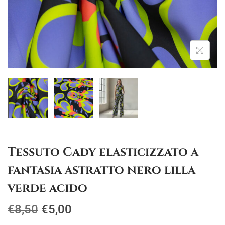
g
u
a
t
z
o
i
o
n
e
Tessuto Cady elasticizzato a
fantasia astratto nero lilla
verde acido
I
I
€
8,50
€
5,00
l
l