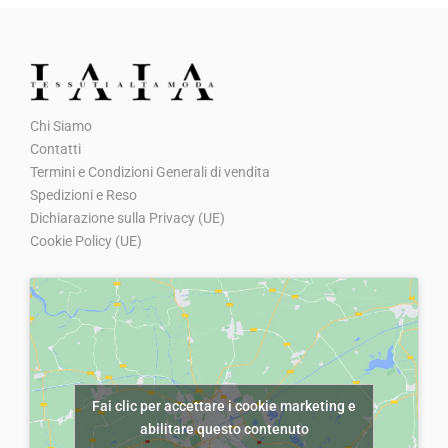
t
e
e
e
e
a
,
i
z
z
z
z
:
5
t
z
z
z
z
€
0
à
o
o
o
o
8
.
Chi Siamo
o
a
o
a
,
Contatti
r
t
r
t
5
Termini e Condizioni Generali di vendita
i
t
i
t
0
Spedizioni e Reso
g
u
g
u
Dichiarazione sulla Privacy (UE)
.
Cookie Policy (UE)
i
a
i
a
n
l
n
l
a
e
a
e
l
è
l
è
e
:
e
:
e
€
e
€
Fai clic per accettare i cookie marketing e
r
5
r
5
abilitare questo contenuto
a
,
a
,