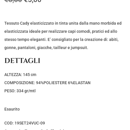
l
l
p
p
r
r
Tessuto Cady elasticizzato in tinta unita dalla mano morbida ed
e
e
elasticizzata ideale per realizzare capi comodi, pratici ed allo
z
z
stesso tempo eleganti. E’ consigliato per la creazione di: abiti,
z
z
gonne, pantaloni, giacche, tailleur e jumpsuit.
o
o
DETTAGLI
o
a
r
t
ALTEZZA: 145 cm
i
t
COMPOSIZIONE: 94%POLIESTERE 6%ELASTAN
g
u
PESO: 334 gr/mtl
i
a
n
l
Esaurito
a
e
l
è
COD:
19SET24VUC-09
e
: